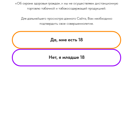
Объем: 330мл
«Об охране здоровья граждан..» мы не осуществляем дистанционную
торговлю табачной и табакосодержащей продукцией.
Для дальнейшего просмотра данного Сайта, Вам необходимо
подтвердить свое совершеннолетие.
Да, мне есть 18
Нет, я младше 18
НИКОТИН ВЫЗЫВАЕТ ЗАВИСИМОСТЬ
© Smoke Basic 2021
ИНФОРМАЦИЯ ПРЕДСТАВЛЕННАЯ НА САЙТЕ КОМПАНИИ
SMOKE BASIC НОСИТ ИСКЛЮЧИТЕЛЬНО ОЗНАКОМИТЕЛЬНЫЙ
ХАРАКЕТР
МАТЕРИАЛЫ НА САЙТЕ НЕ ЯВЛЯЮТСЯ ПРЕДЛОЖЕНИЯМИ О
ПРЯМОЙ ПОКУПКЕ ИЛИ ПРОДАЖИ ПРОДУКЦИИ КОМПАНИИ
SMOKE BASIC
ИП АРХИПОВ А.А.
Политика конфиденциальности
ИНН 213008183459
Пользовательское соглашение