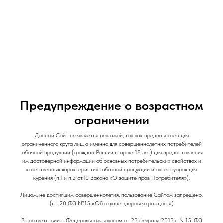
и Снеки
и Снеки
Наши Магазины
Контакты
Доставка/Аренда
Предупреждение о возрастном
ограничении
Энергетический напиток The Scandalist /
Данный Сайт не является рекламой, так как предназначен для
ограниченного круга лиц, а именно для совершеннолетних потребителей
330 мл / War Head
табачной продукции (граждан России старше 18 лет) для предоставления
им достоверной информации об основных потребительских свойствах и
The Scandalist
качественных характеристик табачной продукции и аксессуарах для
курения (п.1 и п.2 ст.10 Закона «О защите прав Потребителя»).
150
р.
Out of stock
Лицам, не достигшим совершеннолетия, пользование Сайтом запрещено.
(ст. 20 ФЗ №15 «Об охране здоровья граждан..»)
В соответствии с Федеральным законом от 23 февраля 2013 г. N 15-ФЗ