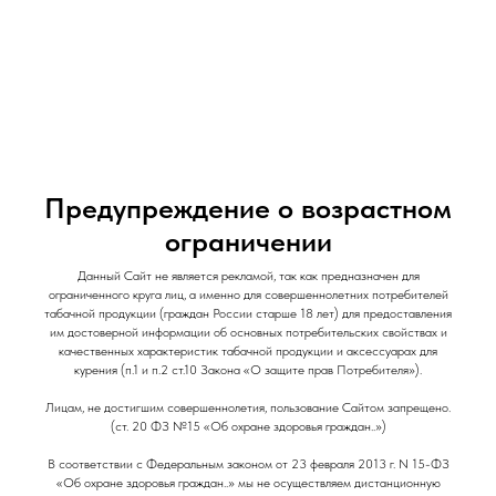
и Снеки
и Снеки
Наши Магазины
Контакты
Доставка/Аренда
Предупреждение о возрастном
ограничении
Данный Сайт не является рекламой, так как предназначен для
HQD / 450 мл / Sparky Boom
ограниченного круга лиц, а именно для совершеннолетних потребителей
табачной продукции (граждан России старше 18 лет) для предоставления
HQD
им достоверной информации об основных потребительских свойствах и
качественных характеристик табачной продукции и аксессуарах для
курения (п.1 и п.2 ст.10 Закона «О защите прав Потребителя»).
160
р.
Лицам, не достигшим совершеннолетия, пользование Сайтом запрещено.
(ст. 20 ФЗ №15 «Об охране здоровья граждан..»)
Объем: 450мл
В соответствии с Федеральным законом от 23 февраля 2013 г. N 15-ФЗ
«Об охране здоровья граждан..» мы не осуществляем дистанционную