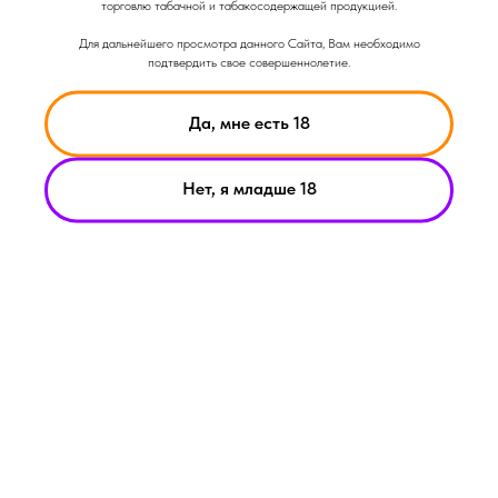
торговлю табачной и табакосодержащей продукцией.
Для дальнейшего просмотра данного Сайта, Вам необходимо
подтвердить свое совершеннолетие.
Да, мне есть 18
Нет, я младше 18
НИКОТИН ВЫЗЫВАЕТ ЗАВИСИМОСТЬ
© Smoke Basic 2021
ИНФОРМАЦИЯ ПРЕДСТАВЛЕННАЯ НА САЙТЕ КОМПАНИИ
SMOKE BASIC НОСИТ ИСКЛЮЧИТЕЛЬНО ОЗНАКОМИТЕЛЬНЫЙ
ХАРАКЕТР
МАТЕРИАЛЫ НА САЙТЕ НЕ ЯВЛЯЮТСЯ ПРЕДЛОЖЕНИЯМИ О
ПРЯМОЙ ПОКУПКЕ ИЛИ ПРОДАЖИ ПРОДУКЦИИ КОМПАНИИ
SMOKE BASIC
ИП АРХИПОВ А.А.
Политика конфиденциальности
ИНН 213008183459
Пользовательское соглашение
ОГРНИП
321213000019882