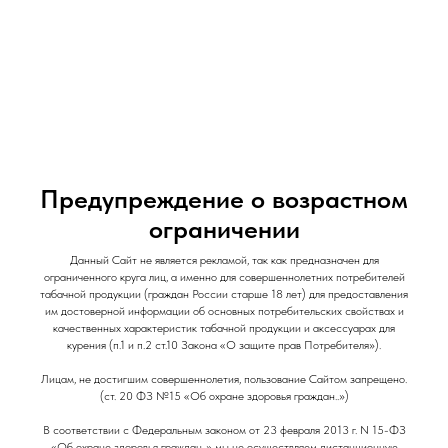
и Снеки
и Снеки
Наши Магазины
Контакты
Доставка/Аренда
Предупреждение о возрастном
ограничении
Данный Сайт не является рекламой, так как предназначен для
Monster Energy / 500 мл / The Doctor
ограниченного круга лиц, а именно для совершеннолетних потребителей
табачной продукции (граждан России старше 18 лет) для предоставления
Monster
им достоверной информации об основных потребительских свойствах и
качественных характеристик табачной продукции и аксессуарах для
250
р.
курения (п.1 и п.2 ст.10 Закона «О защите прав Потребителя»).
Out of stock
Лицам, не достигшим совершеннолетия, пользование Сайтом запрещено.
(ст. 20 ФЗ №15 «Об охране здоровья граждан..»)
Объем: 500мл
В соответствии с Федеральным законом от 23 февраля 2013 г. N 15-ФЗ
«Об охране здоровья граждан..» мы не осуществляем дистанционную