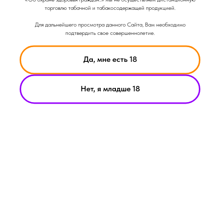
торговлю табачной и табакосодержащей продукцией.
Для дальнейшего просмотра данного Сайта, Вам необходимо
подтвердить свое совершеннолетие.
Да, мне есть 18
Нет, я младше 18
НИКОТИН ВЫЗЫВАЕТ ЗАВИСИМОСТЬ
© Smoke Basic 2021
ИНФОРМАЦИЯ ПРЕДСТАВЛЕННАЯ НА САЙТЕ КОМПАНИИ
SMOKE BASIC НОСИТ ИСКЛЮЧИТЕЛЬНО ОЗНАКОМИТЕЛЬНЫЙ
ХАРАКЕТР
МАТЕРИАЛЫ НА САЙТЕ НЕ ЯВЛЯЮТСЯ ПРЕДЛОЖЕНИЯМИ О
ПРЯМОЙ ПОКУПКЕ ИЛИ ПРОДАЖИ ПРОДУКЦИИ КОМПАНИИ
SMOKE BASIC
ИП АРХИПОВ А.А.
Политика конфиденциальности
ИНН 213008183459
Пользовательское соглашение
ОГРНИП