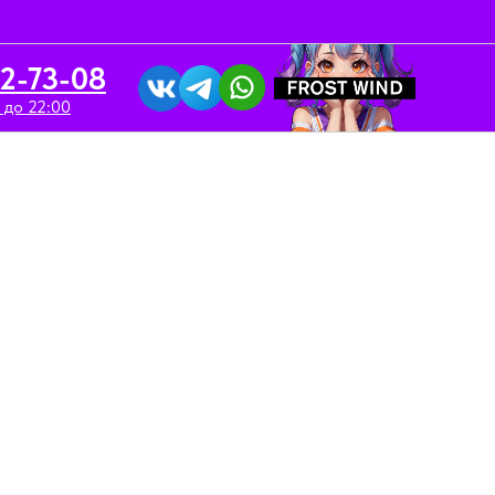
52-73-08
 до 22:00
вка/Аренда
Контакты
/ Cherry / 355мл / Вишня