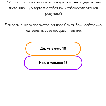
15-ФЗ «Об охране здоровья граждан..» мы не осуществляем
дистанционную торговлю табачной и табакосодержащей
продукцией.
Для дальнейшего просмотра данного Сайта, Вам необходимо
подтвердить свое совершеннолетие.
Да, мне есть 18
НИКОТИН ВЫЗЫВАЕТ ЗАВИСИМОСТЬ
Нет, я младше 18
ОРМАЦИЯ ПРЕДСТАВЛЕННАЯ НА САЙТЕ КОМПАНИИ SMOKE B
ИТ ИСКЛЮЧИТЕЛЬНО ОЗНАКОМИТЕЛЬНЫЙ ХАРАКЕТР
ЕРИАЛЫ НА САЙТЕ НЕ ЯВЛЯЮТСЯ ПРЕДЛОЖЕНИЯМИ О ПРЯМ
УПКЕ ИЛИ ПРОДАЖИ ПРОДУКЦИИ КОМПАНИИ SMOKE BASIC