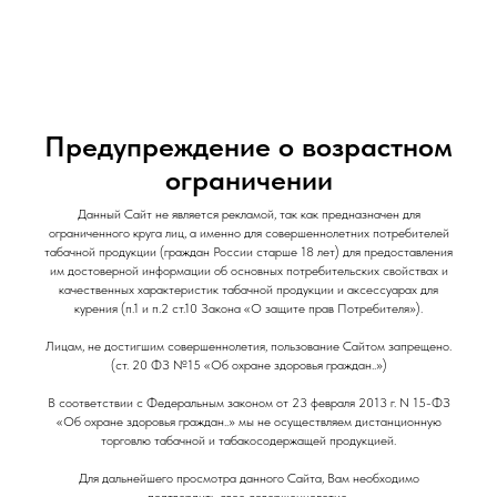
и Снеки
и Снеки
Наши Магазины
Контакты
Доставка/Аренда
Предупреждение о возрастном
ограничении
Напиток Mentos / 240 мл / Фруктовый Микс
Mentos
Данный Сайт не является рекламой, так как предназначен для
ограниченного круга лиц, а именно для совершеннолетних потребителей
170,00
р.
табачной продукции (граждан России старше 18 лет) для предоставления
им достоверной информации об основных потребительских свойствах и
качественных характеристик табачной продукции и аксессуарах для
курения (п.1 и п.2 ст.10 Закона «О защите прав Потребителя»).
Объем: 240мл
Лицам, не достигшим совершеннолетия, пользование Сайтом запрещено.
(ст. 20 ФЗ №15 «Об охране здоровья граждан..»)
В соответствии с Федеральным законом от 23 февраля 2013 г. N 15-ФЗ
«Об охране здоровья граждан..» мы не осуществляем дистанционную
торговлю табачной и табакосодержащей продукцией.
Для дальнейшего просмотра данного Сайта, Вам необходимо