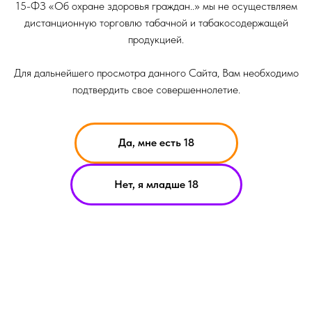
15-ФЗ «Об охране здоровья граждан..» мы не осуществляем
дистанционную торговлю табачной и табакосодержащей
продукцией.
Для дальнейшего просмотра данного Сайта, Вам необходимо
подтвердить свое совершеннолетие.
Да, мне есть 18
НИКОТИН ВЫЗЫВАЕТ ЗАВИСИМОСТЬ
Нет, я младше 18
ОРМАЦИЯ ПРЕДСТАВЛЕННАЯ НА САЙТЕ КОМПАНИИ SMOKE B
ИТ ИСКЛЮЧИТЕЛЬНО ОЗНАКОМИТЕЛЬНЫЙ ХАРАКЕТР
ЕРИАЛЫ НА САЙТЕ НЕ ЯВЛЯЮТСЯ ПРЕДЛОЖЕНИЯМИ О ПРЯМ
УПКЕ ИЛИ ПРОДАЖИ ПРОДУКЦИИ КОМПАНИИ SMOKE BASIC