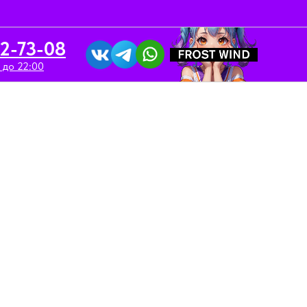
52-73-08
 до 22:00
вка/Аренда
Контакты
500 мл / Monarch