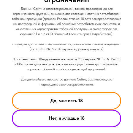
и Снеки
и Снеки
Данный Сайт не является рекламой, так как предназначен для
Наши Магазины
Контакты
ограниченного круга лиц, а именно для совершеннолетних потребителей
табачной продукции (граждан России старше 18 лет) для предоставления
им достоверной информации об основных потребительских свойствах и
Доставка/Аренда
качественных характеристик табачной продукции и аксессуарах для
курения (п.1 и п.2 ст.10 Закона «О защите прав Потребителя»).
Лицам, не достигшим совершеннолетия, пользование Сайтом запрещено.
(ст. 20 ФЗ №15 «Об охране здоровья граждан..»)
В соответствии с Федеральным законом от 23 февраля 2013 г. N 15-ФЗ
НИКОТИН ВЫЗЫВАЕТ ЗАВИСИМОСТЬ
«Об охране здоровья граждан..» мы не осуществляем дистанционную
торговлю табачной и табакосодержащей продукцией.
© Smoke Basic 2021
ИНФОРМАЦИЯ ПРЕДСТАВЛЕННАЯ НА САЙТЕ КОМПАНИИ
Для дальнейшего просмотра данного Сайта, Вам необходимо
SMOKE BASIC НОСИТ ИСКЛЮЧИТЕЛЬНО ОЗНАКОМИТЕЛЬНЫЙ
подтвердить свое совершеннолетие.
ХАРАКЕТР
МАТЕРИАЛЫ НА САЙТЕ НЕ ЯВЛЯЮТСЯ ПРЕДЛОЖЕНИЯМИ О
ПРЯМОЙ ПОКУПКЕ ИЛИ ПРОДАЖИ ПРОДУКЦИИ КОМПАНИИ
Да, мне есть 18
SMOKE BASIC
ИП АРХИПОВ А.А.
Политика конфиденциальности
Нет, я младше 18
ИНН 213008183459
Пользовательское соглашение
ОГРНИП
321213000019882