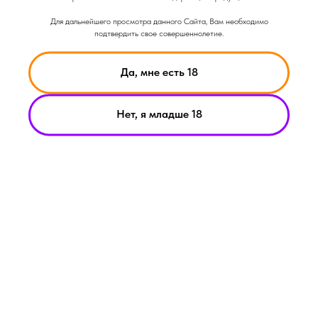
Для дальнейшего просмотра данного Сайта, Вам необходимо
подтвердить свое совершеннолетие.
Да, мне есть 18
Нет, я младше 18
НИКОТИН ВЫЗЫВАЕТ ЗАВИСИМОСТЬ
© Smoke Basic 2021
ИНФОРМАЦИЯ ПРЕДСТАВЛЕННАЯ НА САЙТЕ КОМПАНИИ
SMOKE BASIC НОСИТ ИСКЛЮЧИТЕЛЬНО ОЗНАКОМИТЕЛЬНЫЙ
ХАРАКЕТР
МАТЕРИАЛЫ НА САЙТЕ НЕ ЯВЛЯЮТСЯ ПРЕДЛОЖЕНИЯМИ О
ПРЯМОЙ ПОКУПКЕ ИЛИ ПРОДАЖИ ПРОДУКЦИИ КОМПАНИИ
SMOKE BASIC
ИП АРХИПОВ А.А.
Политика конфиденциальности
ИНН 213008183459
Пользовательское соглашение
ОГРНИП
321213000019882