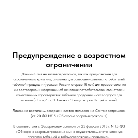
и Снеки
и Снеки
Наши Магазины
Контакты
Доставка/Аренда
Предупреждение о возрастном
ограничении
Данный Сайт не является рекламой, так как предназначен для
ограниченного круга лиц, а именно для совершеннолетних потребителей
Уплотнитель для колбы с плечиком
табачной продукции (граждан России старше 18 лет) для предоставления
им достоверной информации об основных потребительских свойствах и
Аксессуары для Кальяна
качественных характеристик табачной продукции и аксессуарах для
курения (п.1 и п.2 ст.10 Закона «О защите прав Потребителя»).
70
р.
Лицам, не достигшим совершеннолетия, пользование Сайтом запрещено.
(ст. 20 ФЗ №15 «Об охране здоровья граждан..»)
В соответствии с Федеральным законом от 23 февраля 2013 г. N 15-ФЗ
«Об охране здоровья граждан..» мы не осуществляем дистанционную
торговлю табачной и табакосодержащей продукцией.