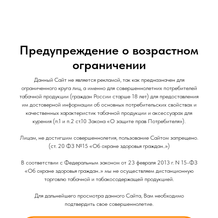
и Снеки
и Снеки
Наши Магазины
Контакты
Доставка/Аренда
Предупреждение о возрастном
ограничении
Чаша Svoboda Фанел / Фиолетовый
Данный Сайт не является рекламой, так как предназначен для
ограниченного круга лиц, а именно для совершеннолетних потребителей
Чаши для кальяна
табачной продукции (граждан России старше 18 лет) для предоставления
им достоверной информации об основных потребительских свойствах и
качественных характеристик табачной продукции и аксессуарах для
курения (п.1 и п.2 ст.10 Закона «О защите прав Потребителя»).
Лицам, не достигшим совершеннолетия, пользование Сайтом запрещено.
(ст. 20 ФЗ №15 «Об охране здоровья граждан..»)
В соответствии с Федеральным законом от 23 февраля 2013 г. N 15-ФЗ
«Об охране здоровья граждан..» мы не осуществляем дистанционную
торговлю табачной и табакосодержащей продукцией.
Для дальнейшего просмотра данного Сайта, Вам необходимо
подтвердить свое совершеннолетие.