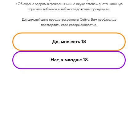
Затяжки: 7500
«Об охране здоровья граждан..» мы не осуществляем дистанционную
торговлю табачной и табакосодержащей продукцией.
Для дальнейшего просмотра данного Сайта, Вам необходимо
подтвердить свое совершеннолетие.
Да, мне есть 18
Нет, я младше 18
НИКОТИН ВЫЗЫВАЕТ ЗАВИСИМОСТЬ
© Smoke Basic 2021
ИНФОРМАЦИЯ ПРЕДСТАВЛЕННАЯ НА САЙТЕ КОМПАНИИ
SMOKE BASIC НОСИТ ИСКЛЮЧИТЕЛЬНО ОЗНАКОМИТЕЛЬНЫЙ
ХАРАКЕТР
МАТЕРИАЛЫ НА САЙТЕ НЕ ЯВЛЯЮТСЯ ПРЕДЛОЖЕНИЯМИ О
ПРЯМОЙ ПОКУПКЕ ИЛИ ПРОДАЖИ ПРОДУКЦИИ КОМПАНИИ
SMOKE BASIC
ИП АРХИПОВ А.А.
Политика конфиденциальности
ИНН 213008183459
Пользовательское соглашение