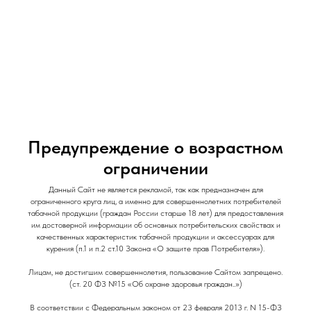
и Снеки
и Снеки
Наши Магазины
Контакты
Доставка/Аренда
Предупреждение о возрастном
ограничении
ЭСДН Fummo MAGNUM / 7500 / Яблочный
Данный Сайт не является рекламой, так как предназначен для
ограниченного круга лиц, а именно для совершеннолетних потребителей
Взрыв
табачной продукции (граждан России старше 18 лет) для предоставления
им достоверной информации об основных потребительских свойствах и
Fummo Magnum
качественных характеристик табачной продукции и аксессуарах для
курения (п.1 и п.2 ст.10 Закона «О защите прав Потребителя»).
1 490
р.
Out of stock
Лицам, не достигшим совершеннолетия, пользование Сайтом запрещено.
(ст. 20 ФЗ №15 «Об охране здоровья граждан..»)
В соответствии с Федеральным законом от 23 февраля 2013 г. N 15-ФЗ