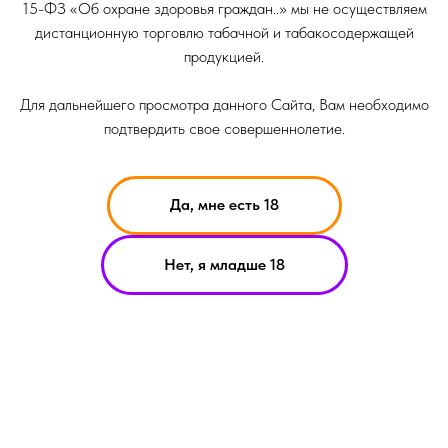
15-ФЗ «Об охране здоровья граждан..» мы не осуществляем
дистанционную торговлю табачной и табакосодержащей
продукцией.
Для дальнейшего просмотра данного Сайта, Вам необходимо
подтвердить свое совершеннолетие.
Да, мне есть 18
НИКОТИН ВЫЗЫВАЕТ ЗАВИСИМОСТЬ
Нет, я младше 18
ОРМАЦИЯ ПРЕДСТАВЛЕННАЯ НА САЙТЕ КОМПАНИИ SMOKE B
ИТ ИСКЛЮЧИТЕЛЬНО ОЗНАКОМИТЕЛЬНЫЙ ХАРАКЕТР
ЕРИАЛЫ НА САЙТЕ НЕ ЯВЛЯЮТСЯ ПРЕДЛОЖЕНИЯМИ О ПРЯМ
УПКЕ ИЛИ ПРОДАЖИ ПРОДУКЦИИ КОМПАНИИ SMOKE BASIC