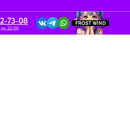
52-73-08
 до 22:00
вка/Аренда
Контакты
ритель IGNITE V150 15000
elon Ice (М)