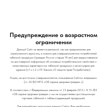
и Снеки
и Снеки
Наши Магазины
Контакты
Доставка/Аренда
Предупреждение о возрастном
ЭСДН Fummo MAGNUM / 7500 / Зеленое
ограничении
Манго Киви
Данный Сайт не является рекламой, так как предназначен для
Fummo Magnum
ограниченного круга лиц, а именно для совершеннолетних потребителей
табачной продукции (граждан России старше 18 лет) для предоставления
1490,00
р.
им достоверной информации об основных потребительских свойствах и
качественных характеристик табачной продукции и аксессуарах для
курения (п.1 и п.2 ст.10 Закона «О защите прав Потребителя»).
Затяжки: 7500
Лицам, не достигшим совершеннолетия, пользование Сайтом запрещено.
(ст. 20 ФЗ №15 «Об охране здоровья граждан..»)
В соответствии с Федеральным законом от 23 февраля 2013 г. N 15-ФЗ
«Об охране здоровья граждан..» мы не осуществляем дистанционную
торговлю табачной и табакосодержащей продукцией.
Для дальнейшего просмотра данного Сайта, Вам необходимо