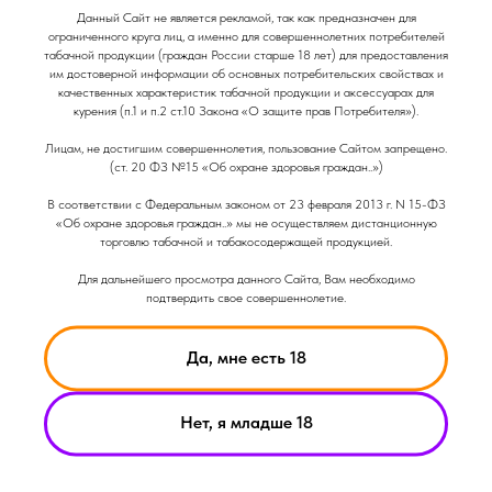
и Снеки
и Снеки
Данный Сайт не является рекламой, так как предназначен для
ограниченного круга лиц, а именно для совершеннолетних потребителей
Наши Магазины
Контакты
табачной продукции (граждан России старше 18 лет) для предоставления
им достоверной информации об основных потребительских свойствах и
НИКОТИН ВЫЗЫВАЕТ ЗАВИСИМОСТЬ
качественных характеристик табачной продукции и аксессуарах для
Доставка/Аренда
курения (п.1 и п.2 ст.10 Закона «О защите прав Потребителя»).
© Smoke Basic 2021
ИНФОРМАЦИЯ ПРЕДСТАВЛЕННАЯ НА САЙТЕ КОМПАНИИ
Лицам, не достигшим совершеннолетия, пользование Сайтом запрещено.
SMOKE BASIC НОСИТ ИСКЛЮЧИТЕЛЬНО ОЗНАКОМИТЕЛЬНЫЙ
(ст. 20 ФЗ №15 «Об охране здоровья граждан..»)
ХАРАКЕТР
МАТЕРИАЛЫ НА САЙТЕ НЕ ЯВЛЯЮТСЯ ПРЕДЛОЖЕНИЯМИ О
В соответствии с Федеральным законом от 23 февраля 2013 г. N 15-ФЗ
ПРЯМОЙ ПОКУПКЕ ИЛИ ПРОДАЖИ ПРОДУКЦИИ КОМПАНИИ
«Об охране здоровья граждан..» мы не осуществляем дистанционную
SMOKE BASIC
торговлю табачной и табакосодержащей продукцией.
Для дальнейшего просмотра данного Сайта, Вам необходимо
ИП АРХИПОВ А.А.
Политика конфиденциальности
подтвердить свое совершеннолетие.
ИНН 213008183459
Пользовательское соглашение
ОГРНИП
321213000019882
Да, мне есть 18
Нет, я младше 18