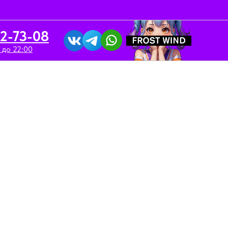
52-73-08
 до 22:00
вка/Аренда
Контакты
/ Pod Kit 1000 mAh / Gradient