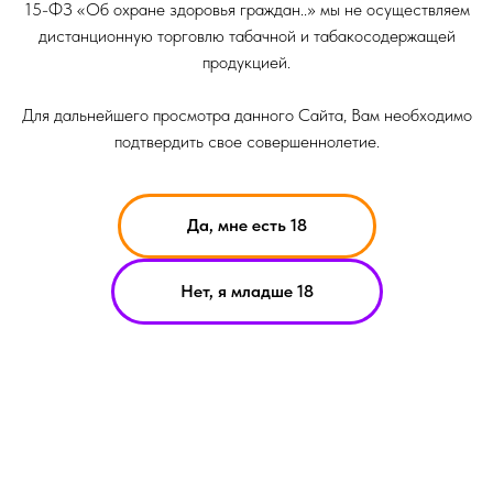
15-ФЗ «Об охране здоровья граждан..» мы не осуществляем
дистанционную торговлю табачной и табакосодержащей
продукцией.
Для дальнейшего просмотра данного Сайта, Вам необходимо
подтвердить свое совершеннолетие.
Да, мне есть 18
НИКОТИН ВЫЗЫВАЕТ ЗАВИСИМОСТЬ
Нет, я младше 18
ОРМАЦИЯ ПРЕДСТАВЛЕННАЯ НА САЙТЕ КОМПАНИИ SMOKE B
ИТ ИСКЛЮЧИТЕЛЬНО ОЗНАКОМИТЕЛЬНЫЙ ХАРАКЕТР
ЕРИАЛЫ НА САЙТЕ НЕ ЯВЛЯЮТСЯ ПРЕДЛОЖЕНИЯМИ О ПРЯМ
УПКЕ ИЛИ ПРОДАЖИ ПРОДУКЦИИ КОМПАНИИ SMOKE BASIC