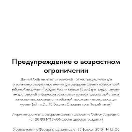
и Снеки
и Снеки
Наши Магазины
Контакты
Доставка/Аренда
Предупреждение о возрастном
ограничении
Brusko Minican 5 PRO / Чёрный Карбон
Данный Сайт не является рекламой, так как предназначен для
ограниченного круга лиц, а именно для совершеннолетних потребителей
Brusko Minican 5 PRO
табачной продукции (граждан России старше 18 лет) для предоставления
им достоверной информации об основных потребительских свойствах и
1 990
р.
качественных характеристик табачной продукции и аксессуарах для
курения (п.1 и п.2 ст.10 Закона «О защите прав Потребителя»).
Out of stock
Лицам, не достигшим совершеннолетия, пользование Сайтом запрещено.
(ст. 20 ФЗ №15 «Об охране здоровья граждан..»)
АКБ: 1400
В соответствии с Федеральным законом от 23 февраля 2013 г. N 15-ФЗ
Мощность: 30