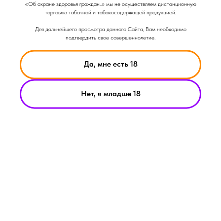
«Об охране здоровья граждан..» мы не осуществляем дистанционную
торговлю табачной и табакосодержащей продукцией.
Для дальнейшего просмотра данного Сайта, Вам необходимо
подтвердить свое совершеннолетие.
Да, мне есть 18
Нет, я младше 18
НИКОТИН ВЫЗЫВАЕТ ЗАВИСИМОСТЬ
© Smoke Basic 2021
ИНФОРМАЦИЯ ПРЕДСТАВЛЕННАЯ НА САЙТЕ КОМПАНИИ
SMOKE BASIC НОСИТ ИСКЛЮЧИТЕЛЬНО ОЗНАКОМИТЕЛЬНЫЙ
ХАРАКЕТР
МАТЕРИАЛЫ НА САЙТЕ НЕ ЯВЛЯЮТСЯ ПРЕДЛОЖЕНИЯМИ О
ПРЯМОЙ ПОКУПКЕ ИЛИ ПРОДАЖИ ПРОДУКЦИИ КОМПАНИИ
SMOKE BASIC
ИП АРХИПОВ А.А.
Политика конфиденциальности
ИНН 213008183459
Пользовательское соглашение