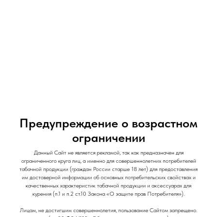
и Снеки
и Снеки
Наши Магазины
Контакты
Доставка/Аренда
Предупреждение о возрастном
ограничении
Brusko Minican PRO PLUS, 1000 mAh,
Данный Сайт не является рекламой, так как предназначен для
ограниченного круга лиц, а именно для совершеннолетних потребителей
Черный
табачной продукции (граждан России старше 18 лет) для предоставления
им достоверной информации об основных потребительских свойствах и
Brusko Minican PRO PLUS
качественных характеристик табачной продукции и аксессуарах для
SKU:
tX643461060
курения (п.1 и п.2 ст.10 Закона «О защите прав Потребителя»).
990
р.
Лицам, не достигшим совершеннолетия, пользование Сайтом запрещено.