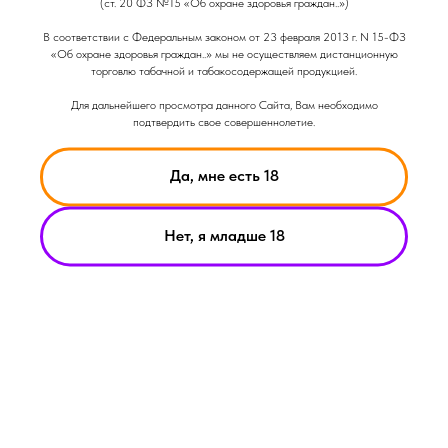
(ст. 20 ФЗ №15 «Об охране здоровья граждан..»)
Out of stock
В соответствии с Федеральным законом от 23 февраля 2013 г. N 15-ФЗ
«Об охране здоровья граждан..» мы не осуществляем дистанционную
торговлю табачной и табакосодержащей продукцией.
Емкость Аккумулятора: 1000
Мощность: 20
Для дальнейшего просмотра данного Сайта, Вам необходимо
подтвердить свое совершеннолетие.
Да, мне есть 18
Нет, я младше 18
НИКОТИН ВЫЗЫВАЕТ ЗАВИСИМОСТЬ
© Smoke Basic 2021
ИНФОРМАЦИЯ ПРЕДСТАВЛЕННАЯ НА САЙТЕ КОМПАНИИ
SMOKE BASIC НОСИТ ИСКЛЮЧИТЕЛЬНО ОЗНАКОМИТЕЛЬНЫЙ
ХАРАКЕТР
МАТЕРИАЛЫ НА САЙТЕ НЕ ЯВЛЯЮТСЯ ПРЕДЛОЖЕНИЯМИ О