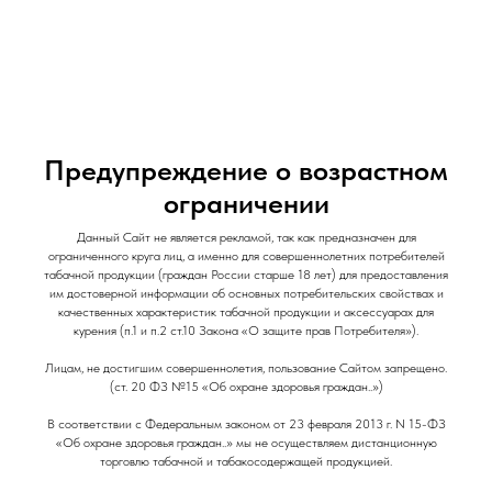
и Снеки
и Снеки
Наши Магазины
Контакты
Доставка/Аренда
Предупреждение о возрастном
Geekvape Sonder Q2 / Pod Kit / Metallic
ограничении
Purple
Geekvape Sonder Q2
Данный Сайт не является рекламой, так как предназначен для
ограниченного круга лиц, а именно для совершеннолетних потребителей
табачной продукции (граждан России старше 18 лет) для предоставления
1190,00
р.
им достоверной информации об основных потребительских свойствах и
качественных характеристик табачной продукции и аксессуарах для
курения (п.1 и п.2 ст.10 Закона «О защите прав Потребителя»).
Емкость Аккумулятора: 1350
Лицам, не достигшим совершеннолетия, пользование Сайтом запрещено.
Мощность: 30
(ст. 20 ФЗ №15 «Об охране здоровья граждан..»)
В соответствии с Федеральным законом от 23 февраля 2013 г. N 15-ФЗ
«Об охране здоровья граждан..» мы не осуществляем дистанционную
торговлю табачной и табакосодержащей продукцией.