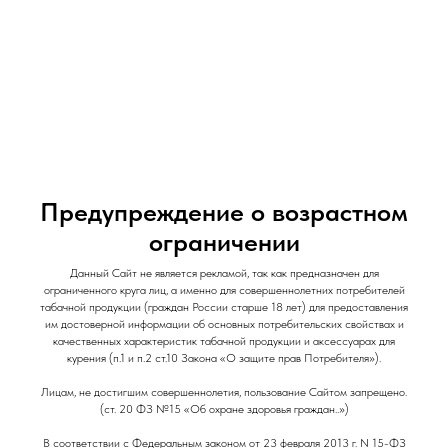
и Снеки
и Снеки
Наши Магазины
Контакты
Доставка/Аренда
Предупреждение о возрастном
ограничении
Испаритель Smok RPM 2 (Smok Nord X) / 0.6
Данный Сайт не является рекламой, так как предназначен для
ограниченного круга лиц, а именно для совершеннолетних потребителей
ohm
табачной продукции (граждан России старше 18 лет) для предоставления
им достоверной информации об основных потребительских свойствах и
Smok
качественных характеристик табачной продукции и аксессуарах для
курения (п.1 и п.2 ст.10 Закона «О защите прав Потребителя»).
290
р.
Out of stock
Лицам, не достигшим совершеннолетия, пользование Сайтом запрещено.
(ст. 20 ФЗ №15 «Об охране здоровья граждан..»)
В соответствии с Федеральным законом от 23 февраля 2013 г. N 15-ФЗ