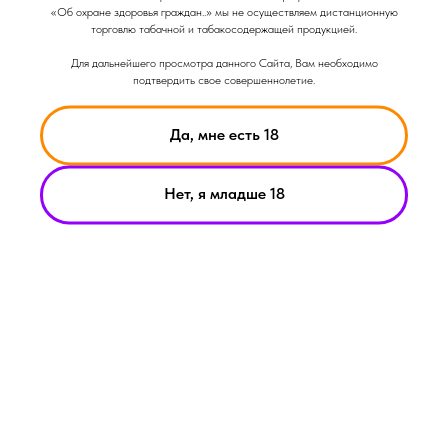
Тип: Испаритель
«Об охране здоровья граждан..» мы не осуществляем дистанционную
торговлю табачной и табакосодержащей продукцией.
Для дальнейшего просмотра данного Сайта, Вам необходимо
подтвердить свое совершеннолетие.
Да, мне есть 18
Нет, я младше 18
НИКОТИН ВЫЗЫВАЕТ ЗАВИСИМОСТЬ
© Smoke Basic 2021
ИНФОРМАЦИЯ ПРЕДСТАВЛЕННАЯ НА САЙТЕ КОМПАНИИ
SMOKE BASIC НОСИТ ИСКЛЮЧИТЕЛЬНО ОЗНАКОМИТЕЛЬНЫЙ
ХАРАКЕТР
МАТЕРИАЛЫ НА САЙТЕ НЕ ЯВЛЯЮТСЯ ПРЕДЛОЖЕНИЯМИ О
ПРЯМОЙ ПОКУПКЕ ИЛИ ПРОДАЖИ ПРОДУКЦИИ КОМПАНИИ
SMOKE BASIC
ИП АРХИПОВ А.А.
Политика конфиденциальности
ИНН 213008183459
Пользовательское соглашение