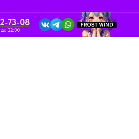
52-73-08
 до 22:00
вка/Аренда
Контакты
llybox Z / 2 мл / Matcha Clear