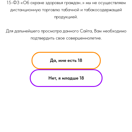
15-ФЗ «Об охране здоровья граждан..» мы не осуществляем
дистанционную торговлю табачной и табакосодержащей
продукцией.
Для дальнейшего просмотра данного Сайта, Вам необходимо
подтвердить свое совершеннолетие.
Да, мне есть 18
НИКОТИН ВЫЗЫВАЕТ ЗАВИСИМОСТЬ
Нет, я младше 18
ОРМАЦИЯ ПРЕДСТАВЛЕННАЯ НА САЙТЕ КОМПАНИИ SMOKE B
ИТ ИСКЛЮЧИТЕЛЬНО ОЗНАКОМИТЕЛЬНЫЙ ХАРАКЕТР
ЕРИАЛЫ НА САЙТЕ НЕ ЯВЛЯЮТСЯ ПРЕДЛОЖЕНИЯМИ О ПРЯМ
УПКЕ ИЛИ ПРОДАЖИ ПРОДУКЦИИ КОМПАНИИ SMOKE BASIC