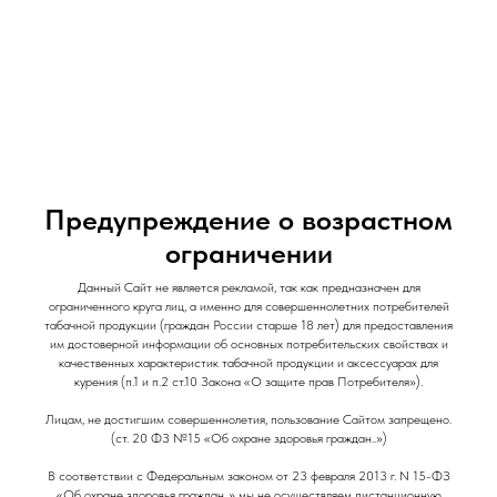
и Снеки
и Снеки
Наши Магазины
Контакты
Доставка/Аренда
Предупреждение о возрастном
ограничении
Данный Сайт не является рекламой, так как предназначен для
Испаритель Brusko Flexus AF / 1.0 ohm
ограниченного круга лиц, а именно для совершеннолетних потребителей
табачной продукции (граждан России старше 18 лет) для предоставления
Brusko
им достоверной информации об основных потребительских свойствах и
качественных характеристик табачной продукции и аксессуарах для
250
р.
курения (п.1 и п.2 ст.10 Закона «О защите прав Потребителя»).
Out of stock
Лицам, не достигшим совершеннолетия, пользование Сайтом запрещено.
(ст. 20 ФЗ №15 «Об охране здоровья граждан..»)
Тип расходника: Испаритель
В соответствии с Федеральным законом от 23 февраля 2013 г. N 15-ФЗ
«Об охране здоровья граждан..» мы не осуществляем дистанционную