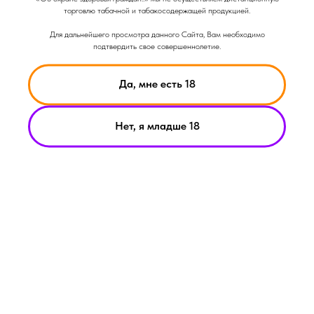
торговлю табачной и табакосодержащей продукцией.
Для дальнейшего просмотра данного Сайта, Вам необходимо
подтвердить свое совершеннолетие.
Да, мне есть 18
Нет, я младше 18
НИКОТИН ВЫЗЫВАЕТ ЗАВИСИМОСТЬ
© Smoke Basic 2021
ИНФОРМАЦИЯ ПРЕДСТАВЛЕННАЯ НА САЙТЕ КОМПАНИИ
SMOKE BASIC НОСИТ ИСКЛЮЧИТЕЛЬНО ОЗНАКОМИТЕЛЬНЫЙ
ХАРАКЕТР
МАТЕРИАЛЫ НА САЙТЕ НЕ ЯВЛЯЮТСЯ ПРЕДЛОЖЕНИЯМИ О
ПРЯМОЙ ПОКУПКЕ ИЛИ ПРОДАЖИ ПРОДУКЦИИ КОМПАНИИ
SMOKE BASIC
ИП АРХИПОВ А.А.
Политика конфиденциальности
ИНН 213008183459
Пользовательское соглашение
ОГРНИП