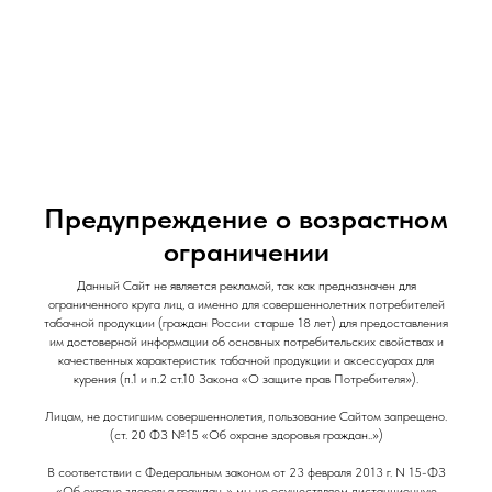
и Снеки
и Снеки
Наши Магазины
Контакты
Доставка/Аренда
Предупреждение о возрастном
ограничении
Данный Сайт не является рекламой, так как предназначен для
Испаритель Brusko Flexus AF / 0.6 ohm
ограниченного круга лиц, а именно для совершеннолетних потребителей
табачной продукции (граждан России старше 18 лет) для предоставления
Brusko
им достоверной информации об основных потребительских свойствах и
качественных характеристик табачной продукции и аксессуарах для
250
р.
курения (п.1 и п.2 ст.10 Закона «О защите прав Потребителя»).
Out of stock
Лицам, не достигшим совершеннолетия, пользование Сайтом запрещено.
(ст. 20 ФЗ №15 «Об охране здоровья граждан..»)
Тип: Испаритель
В соответствии с Федеральным законом от 23 февраля 2013 г. N 15-ФЗ
«Об охране здоровья граждан..» мы не осуществляем дистанционную