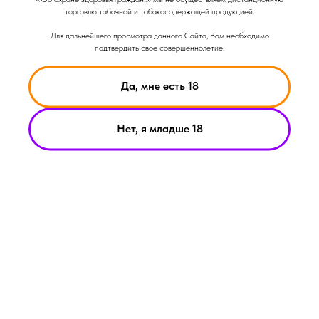
торговлю табачной и табакосодержащей продукцией.
Для дальнейшего просмотра данного Сайта, Вам необходимо
подтвердить свое совершеннолетие.
Да, мне есть 18
Нет, я младше 18
НИКОТИН ВЫЗЫВАЕТ ЗАВИСИМОСТЬ
© Smoke Basic 2021
ИНФОРМАЦИЯ ПРЕДСТАВЛЕННАЯ НА САЙТЕ КОМПАНИИ
SMOKE BASIC НОСИТ ИСКЛЮЧИТЕЛЬНО ОЗНАКОМИТЕЛЬНЫЙ
ХАРАКЕТР
МАТЕРИАЛЫ НА САЙТЕ НЕ ЯВЛЯЮТСЯ ПРЕДЛОЖЕНИЯМИ О
ПРЯМОЙ ПОКУПКЕ ИЛИ ПРОДАЖИ ПРОДУКЦИИ КОМПАНИИ
SMOKE BASIC
ИП АРХИПОВ А.А.
Политика конфиденциальности
ИНН 213008183459
Пользовательское соглашение
ОГРНИП