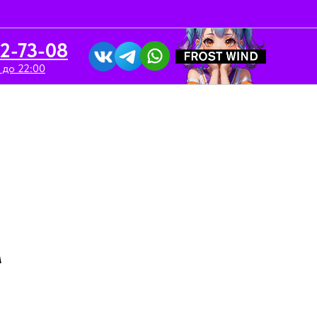
52-73-08
 до 22:00
вка/Аренда
Контакты
м