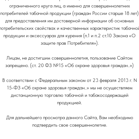
ограниченного круга лиц, а именно для совершеннолетних
потребителей табачной продукции (граждан России старше 18 лет)
для предоставления им достоверной информации об основных
потребительских свойствах и качественных характеристик табачно
продукции и аксессуарах для курения (п.1 и п.2 ст.10 Закона «О
защите прав Потребителя»).
Лицам, не достигшим совершеннолетия, пользование Сайтом
запрещено. (ст. 20 ФЗ №15 «Об охране здоровья граждан..»)
В соответствии с Федеральным законом от 23 февраля 2013 г. N
15-ФЗ «Об охране здоровья граждан..» мы не осуществляем
дистанционную торговлю табачной и табакосодержащей
НИКОТИН ВЫЗЫВАЕТ ЗАВИСИМОСТЬ
продукцией.
Для дальнейшего просмотра данного Сайта, Вам необходимо
ОРМАЦИЯ ПРЕДСТАВЛЕННАЯ НА САЙТЕ КОМПАНИИ SMOKE B
подтвердить свое совершеннолетие.
ИТ ИСКЛЮЧИТЕЛЬНО ОЗНАКОМИТЕЛЬНЫЙ ХАРАКЕТР