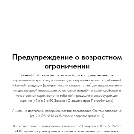
и Снеки
и Снеки
Наши Магазины
Контакты
Доставка/Аренда
Предупреждение о возрастном
ограничении
Данный Сайт не является рекламой, так как предназначен для
Махорка АРГЕНТИНА 40гр (100шт/кор)
ограниченного круга лиц, а именно для совершеннолетних потребителей
табачной продукции (граждан России старше 18 лет) для предоставления
Табак для самокруток
им достоверной информации об основных потребительских свойствах и
качественных характеристик табачной продукции и аксессуарах для
100
р.
курения (п.1 и п.2 ст.10 Закона «О защите прав Потребителя»).
Out of stock
Лицам, не достигшим совершеннолетия, пользование Сайтом запрещено.
(ст. 20 ФЗ №15 «Об охране здоровья граждан..»)
В соответствии с Федеральным законом от 23 февраля 2013 г. N 15-ФЗ
«Об охране здоровья граждан..» мы не осуществляем дистанционную