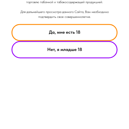
торговлю табачной и табакосодержащей продукцией.
Для дальнейшего просмотра данного Сайта, Вам необходимо
подтвердить свое совершеннолетие.
Да, мне есть 18
Нет, я младше 18
НИКОТИН ВЫЗЫВАЕТ ЗАВИСИМОСТЬ
© Smoke Basic 2021
ИНФОРМАЦИЯ ПРЕДСТАВЛЕННАЯ НА САЙТЕ КОМПАНИИ
SMOKE BASIC НОСИТ ИСКЛЮЧИТЕЛЬНО ОЗНАКОМИТЕЛЬНЫЙ
ХАРАКЕТР
МАТЕРИАЛЫ НА САЙТЕ НЕ ЯВЛЯЮТСЯ ПРЕДЛОЖЕНИЯМИ О
ПРЯМОЙ ПОКУПКЕ ИЛИ ПРОДАЖИ ПРОДУКЦИИ КОМПАНИИ
SMOKE BASIC
ИП АРХИПОВ А.А.
Политика конфиденциальности
ИНН 213008183459
Пользовательское соглашение
ОГРНИП
321213000019882