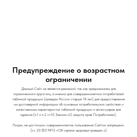
и Снеки
и Снеки
Наши Магазины
Контакты
Доставка/Аренда
Предупреждение о возрастном
ограничении
Табак для кальяна Black burn / 25 гр / ASIAN
Данный Сайт не является рекламой, так как предназначен для
LYCHEE / Китайский личи
ограниченного круга лиц, а именно для совершеннолетних потребителей
табачной продукции (граждан России старше 18 лет) для предоставления
Black burn
им достоверной информации об основных потребительских свойствах и
качественных характеристик табачной продукции и аксессуарах для
320
р.
курения (п.1 и п.2 ст.10 Закона «О защите прав Потребителя»).
Лицам, не достигшим совершеннолетия, пользование Сайтом запрещено.
(ст. 20 ФЗ №15 «Об охране здоровья граждан..»)
Вкус: Ягодный