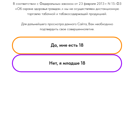
Вкус: Сладкий
В соответствии с Федеральным законом от 23 февраля 2013 г. N 15-ФЗ
Крепость: Средняя
«Об охране здоровья граждан..» мы не осуществляем дистанционную
Объем: 25гр
торговлю табачной и табакосодержащей продукцией.
Для дальнейшего просмотра данного Сайта, Вам необходимо
подтвердить свое совершеннолетие.
Да, мне есть 18
Нет, я младше 18
НИКОТИН ВЫЗЫВАЕТ ЗАВИСИМОСТЬ
© Smoke Basic 2021
ИНФОРМАЦИЯ ПРЕДСТАВЛЕННАЯ НА САЙТЕ КОМПАНИИ
SMOKE BASIC НОСИТ ИСКЛЮЧИТЕЛЬНО ОЗНАКОМИТЕЛЬНЫЙ
ХАРАКЕТР
МАТЕРИАЛЫ НА САЙТЕ НЕ ЯВЛЯЮТСЯ ПРЕДЛОЖЕНИЯМИ О
ПРЯМОЙ ПОКУПКЕ ИЛИ ПРОДАЖИ ПРОДУКЦИИ КОМПАНИИ
SMOKE BASIC