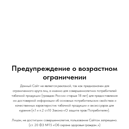
и Снеки
и Снеки
Наши Магазины
Контакты
Доставка/Аренда
Предупреждение о возрастном
ограничении
BRUSKO 50gr Medium Грейпфрут с малиной
Данный Сайт не является рекламой, так как предназначен для
Brusko
ограниченного круга лиц, а именно для совершеннолетних потребителей
SKU:
t00004547
табачной продукции (граждан России старше 18 лет) для предоставления
им достоверной информации об основных потребительских свойствах и
220
р.
качественных характеристик табачной продукции и аксессуарах для
Out of stock
курения (п.1 и п.2 ст.10 Закона «О защите прав Потребителя»).
Лицам, не достигшим совершеннолетия, пользование Сайтом запрещено.
(ст. 20 ФЗ №15 «Об охране здоровья граждан..»)