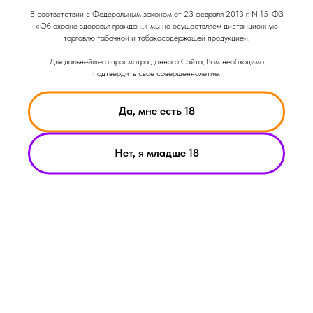
Объем: 50гр
В соответствии с Федеральным законом от 23 февраля 2013 г. N 15-ФЗ
Крепость: Средняя
«Об охране здоровья граждан..» мы не осуществляем дистанционную
Вкус: Сладкий
торговлю табачной и табакосодержащей продукцией.
Вкус: Ягодный
Для дальнейшего просмотра данного Сайта, Вам необходимо
подтвердить свое совершеннолетие.
Да, мне есть 18
Нет, я младше 18
НИКОТИН ВЫЗЫВАЕТ ЗАВИСИМОСТЬ
© Smoke Basic 2021
ИНФОРМАЦИЯ ПРЕДСТАВЛЕННАЯ НА САЙТЕ КОМПАНИИ
SMOKE BASIC НОСИТ ИСКЛЮЧИТЕЛЬНО ОЗНАКОМИТЕЛЬНЫЙ
ХАРАКЕТР
МАТЕРИАЛЫ НА САЙТЕ НЕ ЯВЛЯЮТСЯ ПРЕДЛОЖЕНИЯМИ О
ПРЯМОЙ ПОКУПКЕ ИЛИ ПРОДАЖИ ПРОДУКЦИИ КОМПАНИИ
SMOKE BASIC