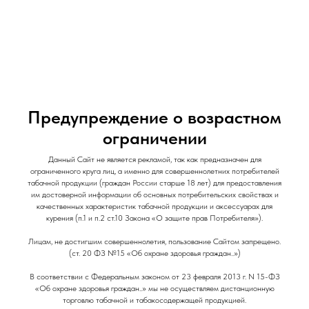
и Снеки
и Снеки
Наши Магазины
Контакты
Доставка/Аренда
BRUSKO 50gr Medium Ледяная Смородина
Предупреждение о возрастном
Brusko
ограничении
t00003972
Данный Сайт не является рекламой, так как предназначен для
220,00
р.
ограниченного круга лиц, а именно для совершеннолетних потребителей
табачной продукции (граждан России старше 18 лет) для предоставления
им достоверной информации об основных потребительских свойствах и
качественных характеристик табачной продукции и аксессуарах для
курения (п.1 и п.2 ст.10 Закона «О защите прав Потребителя»).
Объем: 50гр
Крепость: Средняя
Лицам, не достигшим совершеннолетия, пользование Сайтом запрещено.
Вкус: Ягодный
(ст. 20 ФЗ №15 «Об охране здоровья граждан..»)
Вкус: Освежающий
В соответствии с Федеральным законом от 23 февраля 2013 г. N 15-ФЗ
«Об охране здоровья граждан..» мы не осуществляем дистанционную
торговлю табачной и табакосодержащей продукцией.