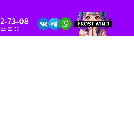
52-73-08
 до 22:00
вка/Аренда
Контакты
"DarkSide Xperience" / 120 гр /
Лайм