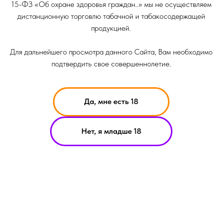
15-ФЗ «Об охране здоровья граждан..» мы не осуществляем
дистанционную торговлю табачной и табакосодержащей
продукцией.
Для дальнейшего просмотра данного Сайта, Вам необходимо
подтвердить свое совершеннолетие.
Да, мне есть 18
НИКОТИН ВЫЗЫВАЕТ ЗАВИСИМОСТЬ
Нет, я младше 18
ОРМАЦИЯ ПРЕДСТАВЛЕННАЯ НА САЙТЕ КОМПАНИИ SMOKE B
ИТ ИСКЛЮЧИТЕЛЬНО ОЗНАКОМИТЕЛЬНЫЙ ХАРАКЕТР
ЕРИАЛЫ НА САЙТЕ НЕ ЯВЛЯЮТСЯ ПРЕДЛОЖЕНИЯМИ О ПРЯМ
УПКЕ ИЛИ ПРОДАЖИ ПРОДУКЦИИ КОМПАНИИ SMOKE BASIC