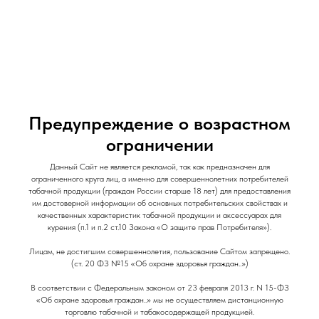
и Снеки
и Снеки
Наши Магазины
Контакты
Доставка/Аренда
Табак для кальяна Zomo / 50 гр /
Предупреждение о возрастном
Chocorange / Шоколад Апельсин
ограничении
Zomo
Данный Сайт не является рекламой, так как предназначен для
150,00
р.
ограниченного круга лиц, а именно для совершеннолетних потребителей
табачной продукции (граждан России старше 18 лет) для предоставления
им достоверной информации об основных потребительских свойствах и
качественных характеристик табачной продукции и аксессуарах для
курения (п.1 и п.2 ст.10 Закона «О защите прав Потребителя»).
Крепость: Лёгкая
Объем: 50гр
Лицам, не достигшим совершеннолетия, пользование Сайтом запрещено.
Вкус: Десертный
(ст. 20 ФЗ №15 «Об охране здоровья граждан..»)
Вкус: Сладкий
В соответствии с Федеральным законом от 23 февраля 2013 г. N 15-ФЗ
«Об охране здоровья граждан..» мы не осуществляем дистанционную
торговлю табачной и табакосодержащей продукцией.