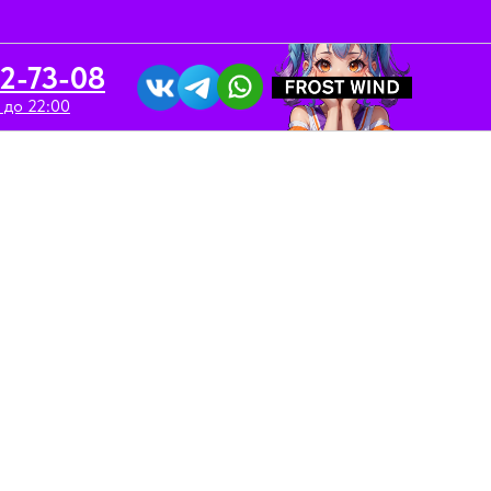
52-73-08
 до 22:00
вка/Аренда
Контакты
 MUASSEL Strong / 40 гр / Дикий