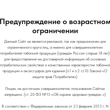
Вкус: Сладкий
Вкус: Фруктовый
Предупреждение о возрастно
Крепость: Средне-Крепкая
Объем: 40гр
ограничении
Данный Сайт не является рекламой, так как предназначен для
ограниченного круга лиц, а именно для совершеннолетних
потребителей табачной продукции (граждан России старше 18 лет)
для предоставления им достоверной информации об основных
потребительских свойствах и качественных характеристик табачно
продукции и аксессуарах для курения (п.1 и п.2 ст.10 Закона «О
защите прав Потребителя»).
Лицам, не достигшим совершеннолетия, пользование Сайтом
запрещено. (ст. 20 ФЗ №15 «Об охране здоровья граждан..»)
В соответствии с Федеральным законом от 23 февраля 2013 г. N