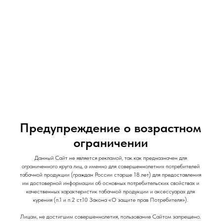
и Снеки
и Снеки
Наши Магазины
Контакты
Доставка/Аренда
Предупреждение о возрастном
ограничении
Табак для кальяна MustHave / 25 гр / Choco
Данный Сайт не является рекламой, так как предназначен для
Mint / Шоколад Мята
ограниченного круга лиц, а именно для совершеннолетних потребителей
табачной продукции (граждан России старше 18 лет) для предоставления
MustHave
им достоверной информации об основных потребительских свойствах и
качественных характеристик табачной продукции и аксессуарах для
280
р.
курения (п.1 и п.2 ст.10 Закона «О защите прав Потребителя»).
Лицам, не достигшим совершеннолетия, пользование Сайтом запрещено.