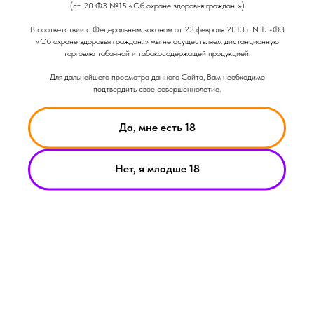
(ст. 20 ФЗ №15 «Об охране здоровья граждан..»)
Объем: 25гр
В соответствии с Федеральным законом от 23 февраля 2013 г. N 15-ФЗ
Крепость: Средняя
«Об охране здоровья граждан..» мы не осуществляем дистанционную
Вкус: Десертный
торговлю табачной и табакосодержащей продукцией.
Вкус: Освежающий
Вкус: Сладкий
Для дальнейшего просмотра данного Сайта, Вам необходимо
подтвердить свое совершеннолетие.
Да, мне есть 18
Нет, я младше 18
НИКОТИН ВЫЗЫВАЕТ ЗАВИСИМОСТЬ
© Smoke Basic 2021
ИНФОРМАЦИЯ ПРЕДСТАВЛЕННАЯ НА САЙТЕ КОМПАНИИ
SMOKE BASIC НОСИТ ИСКЛЮЧИТЕЛЬНО ОЗНАКОМИТЕЛЬНЫЙ
ХАРАКЕТР