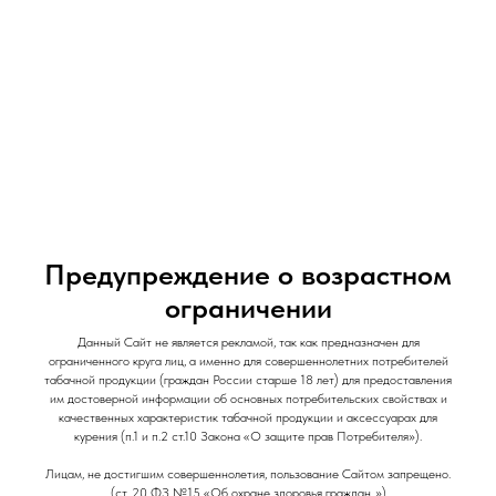
и Снеки
и Снеки
Наши Магазины
Контакты
Доставка/Аренда
Предупреждение о возрастном
Табак для кальяна "DarkSide Xperience" / 120
ограничении
гр / Cake Flip / Пралине Ягоды
Данный Сайт не является рекламой, так как предназначен для
DarkSide Xperience
ограниченного круга лиц, а именно для совершеннолетних потребителей
табачной продукции (граждан России старше 18 лет) для предоставления
им достоверной информации об основных потребительских свойствах и
1 240
р.
качественных характеристик табачной продукции и аксессуарах для
Out of stock
курения (п.1 и п.2 ст.10 Закона «О защите прав Потребителя»).
Лицам, не достигшим совершеннолетия, пользование Сайтом запрещено.
(ст. 20 ФЗ №15 «Об охране здоровья граждан..»)