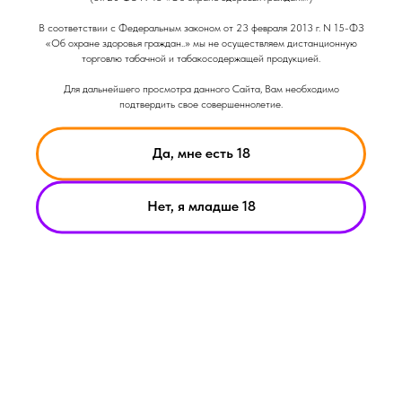
Вкус: Ягодный
Вкус: Десертный
В соответствии с Федеральным законом от 23 февраля 2013 г. N 15-ФЗ
Объем: 120гр
«Об охране здоровья граждан..» мы не осуществляем дистанционную
Крепость: Средняя
торговлю табачной и табакосодержащей продукцией.
Вкус: Сладкий
Для дальнейшего просмотра данного Сайта, Вам необходимо
подтвердить свое совершеннолетие.
Да, мне есть 18
Нет, я младше 18
НИКОТИН ВЫЗЫВАЕТ ЗАВИСИМОСТЬ
© Smoke Basic 2021
ИНФОРМАЦИЯ ПРЕДСТАВЛЕННАЯ НА САЙТЕ КОМПАНИИ
SMOKE BASIC НОСИТ ИСКЛЮЧИТЕЛЬНО ОЗНАКОМИТЕЛЬНЫЙ
ХАРАКЕТР
МАТЕРИАЛЫ НА САЙТЕ НЕ ЯВЛЯЮТСЯ ПРЕДЛОЖЕНИЯМИ О
ПРЯМОЙ ПОКУПКЕ ИЛИ ПРОДАЖИ ПРОДУКЦИИ КОМПАНИИ