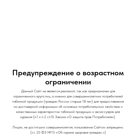
и Снеки
и Снеки
Наши Магазины
Контакты
Доставка/Аренда
Предупреждение о возрастном
ограничении
Табак для кальяна "Zomo" / 50 гр / Ya Papa /
Папайя
Данный Сайт не является рекламой, так как предназначен для
ограниченного круга лиц, а именно для совершеннолетних потребителей
Zomo
табачной продукции (граждан России старше 18 лет) для предоставления
им достоверной информации об основных потребительских свойствах и
150
р.
качественных характеристик табачной продукции и аксессуарах для
курения (п.1 и п.2 ст.10 Закона «О защите прав Потребителя»).
Out of stock
Лицам, не достигшим совершеннолетия, пользование Сайтом запрещено.
(ст. 20 ФЗ №15 «Об охране здоровья граждан..»)