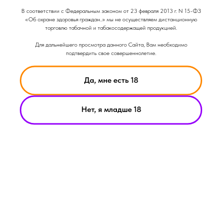
Объем: 50гр
В соответствии с Федеральным законом от 23 февраля 2013 г. N 15-ФЗ
Крепость: Лёгкая
«Об охране здоровья граждан..» мы не осуществляем дистанционную
Вкус: Фруктовый
торговлю табачной и табакосодержащей продукцией.
Вкус: Сладкий
Для дальнейшего просмотра данного Сайта, Вам необходимо
подтвердить свое совершеннолетие.
Да, мне есть 18
Нет, я младше 18
НИКОТИН ВЫЗЫВАЕТ ЗАВИСИМОСТЬ
© Smoke Basic 2021
ИНФОРМАЦИЯ ПРЕДСТАВЛЕННАЯ НА САЙТЕ КОМПАНИИ
SMOKE BASIC НОСИТ ИСКЛЮЧИТЕЛЬНО ОЗНАКОМИТЕЛЬНЫЙ
ХАРАКЕТР
МАТЕРИАЛЫ НА САЙТЕ НЕ ЯВЛЯЮТСЯ ПРЕДЛОЖЕНИЯМИ О
ПРЯМОЙ ПОКУПКЕ ИЛИ ПРОДАЖИ ПРОДУКЦИИ КОМПАНИИ
SMOKE BASIC