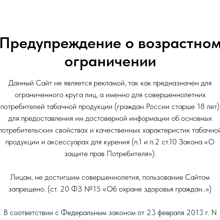
Вкус: Алкогольный
Предупреждение о возрастно
Вкус: Ягодный
Вкус: Сладкий
ограничении
Крепость: Средне-Лёгкая
Объем: 30гр
Данный Сайт не является рекламой, так как предназначен для
ограниченного круга лиц, а именно для совершеннолетних
потребителей табачной продукции (граждан России старше 18 лет)
для предоставления им достоверной информации об основных
потребительских свойствах и качественных характеристик табачно
продукции и аксессуарах для курения (п.1 и п.2 ст.10 Закона «О
защите прав Потребителя»).
Лицам, не достигшим совершеннолетия, пользование Сайтом
запрещено. (ст. 20 ФЗ №15 «Об охране здоровья граждан..»)
В соответствии с Федеральным законом от 23 февраля 2013 г. N