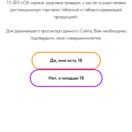
15-ФЗ «Об охране здоровья граждан..» мы не осуществляем
дистанционную торговлю табачной и табакосодержащей
продукцией.
Для дальнейшего просмотра данного Сайта, Вам необходимо
подтвердить свое совершеннолетие.
Да, мне есть 18
НИКОТИН ВЫЗЫВАЕТ ЗАВИСИМОСТЬ
Нет, я младше 18
ОРМАЦИЯ ПРЕДСТАВЛЕННАЯ НА САЙТЕ КОМПАНИИ SMOKE B
ИТ ИСКЛЮЧИТЕЛЬНО ОЗНАКОМИТЕЛЬНЫЙ ХАРАКЕТР
ЕРИАЛЫ НА САЙТЕ НЕ ЯВЛЯЮТСЯ ПРЕДЛОЖЕНИЯМИ О ПРЯМ
УПКЕ ИЛИ ПРОДАЖИ ПРОДУКЦИИ КОМПАНИИ SMOKE BASIC