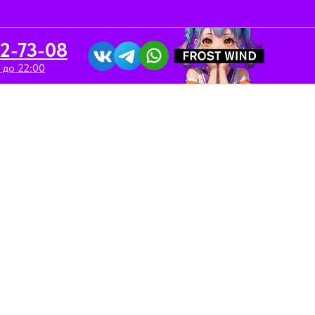
52-73-08
 до 22:00
вка/Аренда
Контакты
"Darkside SHOT" / 30 гр /
мополитен Персик Черная