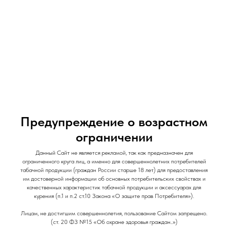
и Снеки
и Снеки
Наши Магазины
Контакты
Доставка/Аренда
Предупреждение о возрастном
ограничении
Табак для кальяна "Spectrum" Микс / 25 гр /
Barberry Lollipop / Барбарисовая конфета
Данный Сайт не является рекламой, так как предназначен для
ограниченного круга лиц, а именно для совершеннолетних потребителей
Spectrum Микс
табачной продукции (граждан России старше 18 лет) для предоставления
им достоверной информации об основных потребительских свойствах и
230
р.
качественных характеристик табачной продукции и аксессуарах для
курения (п.1 и п.2 ст.10 Закона «О защите прав Потребителя»).
Out of stock
Лицам, не достигшим совершеннолетия, пользование Сайтом запрещено.
(ст. 20 ФЗ №15 «Об охране здоровья граждан..»)