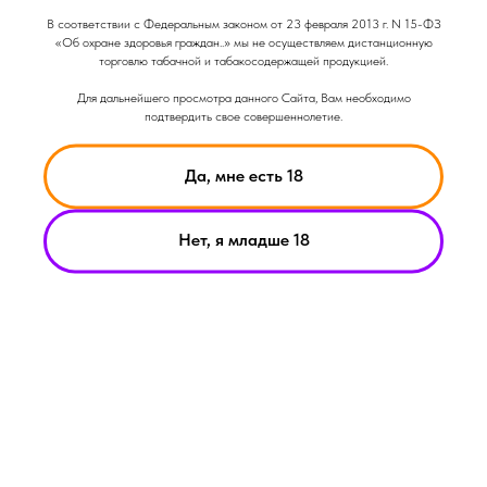
Объем: 25гр
В соответствии с Федеральным законом от 23 февраля 2013 г. N 15-ФЗ
Крепость: Средняя
«Об охране здоровья граждан..» мы не осуществляем дистанционную
Вкус: Ягодный
торговлю табачной и табакосодержащей продукцией.
Вкус: Сладкий
Для дальнейшего просмотра данного Сайта, Вам необходимо
подтвердить свое совершеннолетие.
Да, мне есть 18
Нет, я младше 18
НИКОТИН ВЫЗЫВАЕТ ЗАВИСИМОСТЬ
© Smoke Basic 2021
ИНФОРМАЦИЯ ПРЕДСТАВЛЕННАЯ НА САЙТЕ КОМПАНИИ
SMOKE BASIC НОСИТ ИСКЛЮЧИТЕЛЬНО ОЗНАКОМИТЕЛЬНЫЙ
ХАРАКЕТР
МАТЕРИАЛЫ НА САЙТЕ НЕ ЯВЛЯЮТСЯ ПРЕДЛОЖЕНИЯМИ О
ПРЯМОЙ ПОКУПКЕ ИЛИ ПРОДАЖИ ПРОДУКЦИИ КОМПАНИИ
SMOKE BASIC