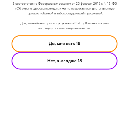
Объем: 20гр
В соответствии с Федеральным законом от 23 февраля 2013 г. N 15-ФЗ
Вкус: Алкогольный
«Об охране здоровья граждан..» мы не осуществляем дистанционную
Вкус: Сладкий
торговлю табачной и табакосодержащей продукцией.
Для дальнейшего просмотра данного Сайта, Вам необходимо
подтвердить свое совершеннолетие.
Да, мне есть 18
Нет, я младше 18
НИКОТИН ВЫЗЫВАЕТ ЗАВИСИМОСТЬ
© Smoke Basic 2021
ИНФОРМАЦИЯ ПРЕДСТАВЛЕННАЯ НА САЙТЕ КОМПАНИИ
SMOKE BASIC НОСИТ ИСКЛЮЧИТЕЛЬНО ОЗНАКОМИТЕЛЬНЫЙ
ХАРАКЕТР
МАТЕРИАЛЫ НА САЙТЕ НЕ ЯВЛЯЮТСЯ ПРЕДЛОЖЕНИЯМИ О
ПРЯМОЙ ПОКУПКЕ ИЛИ ПРОДАЖИ ПРОДУКЦИИ КОМПАНИИ
SMOKE BASIC