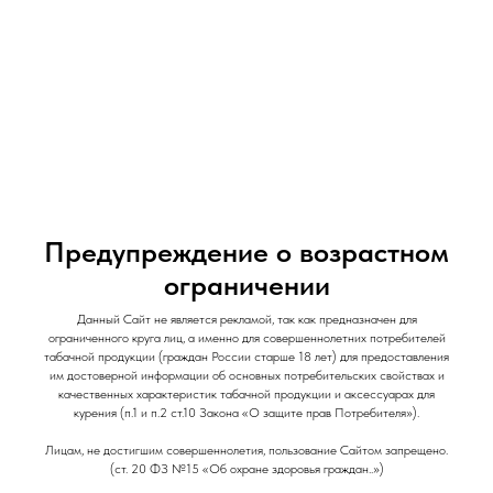
и Снеки
и Снеки
Наши Магазины
Контакты
Доставка/Аренда
Предупреждение о возрастном
ограничении
Табак для кальяна DOGMA / 20 гр / Белое
Данный Сайт не является рекламой, так как предназначен для
полусладкое
ограниченного круга лиц, а именно для совершеннолетних потребителей
табачной продукции (граждан России старше 18 лет) для предоставления
Dogma
им достоверной информации об основных потребительских свойствах и
качественных характеристик табачной продукции и аксессуарах для
470
р.
курения (п.1 и п.2 ст.10 Закона «О защите прав Потребителя»).
Лицам, не достигшим совершеннолетия, пользование Сайтом запрещено.
(ст. 20 ФЗ №15 «Об охране здоровья граждан..»)
Крепость: Крепкая