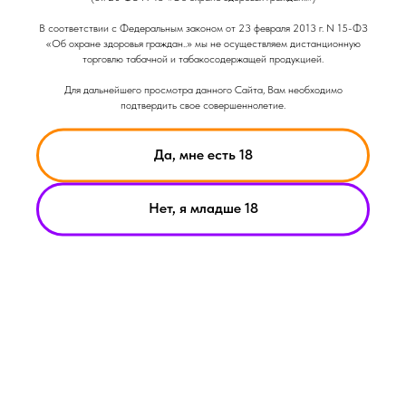
Объем: 30гр
Крепость: Средне-Лёгкая
В соответствии с Федеральным законом от 23 февраля 2013 г. N 15-ФЗ
Вкус: Ягодный
«Об охране здоровья граждан..» мы не осуществляем дистанционную
Вкус: Чайный
торговлю табачной и табакосодержащей продукцией.
Вкус: Сладкий
Для дальнейшего просмотра данного Сайта, Вам необходимо
подтвердить свое совершеннолетие.
Да, мне есть 18
Нет, я младше 18
НИКОТИН ВЫЗЫВАЕТ ЗАВИСИМОСТЬ
© Smoke Basic 2021
ИНФОРМАЦИЯ ПРЕДСТАВЛЕННАЯ НА САЙТЕ КОМПАНИИ
SMOKE BASIC НОСИТ ИСКЛЮЧИТЕЛЬНО ОЗНАКОМИТЕЛЬНЫЙ
ХАРАКЕТР
МАТЕРИАЛЫ НА САЙТЕ НЕ ЯВЛЯЮТСЯ ПРЕДЛОЖЕНИЯМИ О
ПРЯМОЙ ПОКУПКЕ ИЛИ ПРОДАЖИ ПРОДУКЦИИ КОМПАНИИ