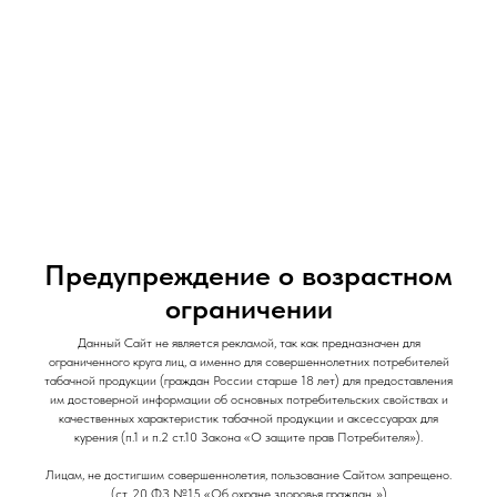
и Снеки
и Снеки
Наши Магазины
Контакты
Доставка/Аренда
Предупреждение о возрастном
Табак для кальяна "Darkside SHOT" / 30 гр /
ограничении
Бурятский Трип / Жасмин Бузина Молоко
Данный Сайт не является рекламой, так как предназначен для
DarkSide Shot
ограниченного круга лиц, а именно для совершеннолетних потребителей
табачной продукции (граждан России старше 18 лет) для предоставления
им достоверной информации об основных потребительских свойствах и
330
р.
качественных характеристик табачной продукции и аксессуарах для
Out of stock
курения (п.1 и п.2 ст.10 Закона «О защите прав Потребителя»).
Лицам, не достигшим совершеннолетия, пользование Сайтом запрещено.
(ст. 20 ФЗ №15 «Об охране здоровья граждан..»)