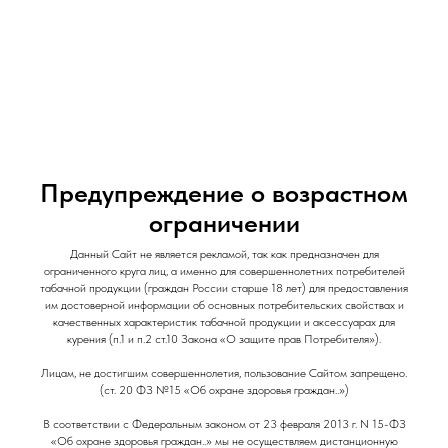
и Снеки
и Снеки
Наши Магазины
Контакты
Доставка/Аренда
Предупреждение о возрастном
ограничении
Данный Сайт не является рекламой, так как предназначен для
Табак жевательный DryMost Cold Dry /
ограниченного круга лиц, а именно для совершеннолетних потребителей
табачной продукции (граждан России старше 18 лет) для предоставления
Medium / Классика
им достоверной информации об основных потребительских свойствах и
качественных характеристик табачной продукции и аксессуарах для
DryMost
курения (п.1 и п.2 ст.10 Закона «О защите прав Потребителя»).
510
р.
Лицам, не достигшим совершеннолетия, пользование Сайтом запрещено.
(ст. 20 ФЗ №15 «Об охране здоровья граждан..»)
В соответствии с Федеральным законом от 23 февраля 2013 г. N 15-ФЗ
«Об охране здоровья граждан..» мы не осуществляем дистанционную