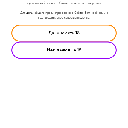
торговлю табачной и табакосодержащей продукцией.
Для дальнейшего просмотра данного Сайта, Вам необходимо
подтвердить свое совершеннолетие.
Да, мне есть 18
Нет, я младше 18
НИКОТИН ВЫЗЫВАЕТ ЗАВИСИМОСТЬ
© Smoke Basic 2021
ИНФОРМАЦИЯ ПРЕДСТАВЛЕННАЯ НА САЙТЕ КОМПАНИИ
SMOKE BASIC НОСИТ ИСКЛЮЧИТЕЛЬНО ОЗНАКОМИТЕЛЬНЫЙ
ХАРАКЕТР
МАТЕРИАЛЫ НА САЙТЕ НЕ ЯВЛЯЮТСЯ ПРЕДЛОЖЕНИЯМИ О
ПРЯМОЙ ПОКУПКЕ ИЛИ ПРОДАЖИ ПРОДУКЦИИ КОМПАНИИ
SMOKE BASIC
ИП АРХИПОВ А.А.
Политика конфиденциальности
ИНН 213008183459
Пользовательское соглашение
ОГРНИП
321213000019882