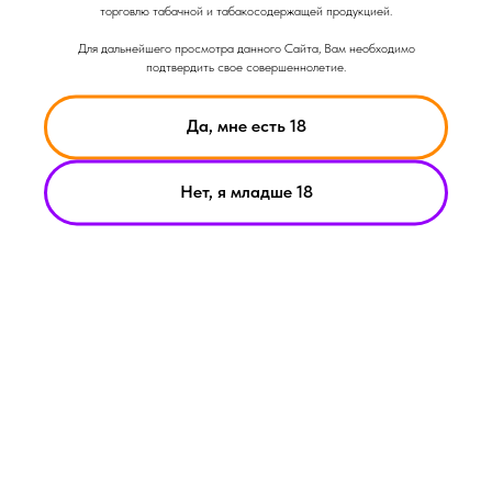
торговлю табачной и табакосодержащей продукцией.
Для дальнейшего просмотра данного Сайта, Вам необходимо
подтвердить свое совершеннолетие.
Да, мне есть 18
Нет, я младше 18
НИКОТИН ВЫЗЫВАЕТ ЗАВИСИМОСТЬ
© Smoke Basic 2021
ИНФОРМАЦИЯ ПРЕДСТАВЛЕННАЯ НА САЙТЕ КОМПАНИИ
SMOKE BASIC НОСИТ ИСКЛЮЧИТЕЛЬНО ОЗНАКОМИТЕЛЬНЫЙ
ХАРАКЕТР
МАТЕРИАЛЫ НА САЙТЕ НЕ ЯВЛЯЮТСЯ ПРЕДЛОЖЕНИЯМИ О
ПРЯМОЙ ПОКУПКЕ ИЛИ ПРОДАЖИ ПРОДУКЦИИ КОМПАНИИ
SMOKE BASIC
ИП АРХИПОВ А.А.
Политика конфиденциальности
ИНН 213008183459
Пользовательское соглашение
ОГРНИП
321213000019882