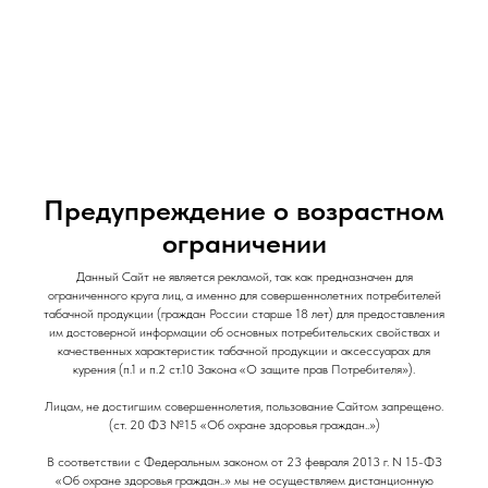
и Снеки
и Снеки
Наши Магазины
Контакты
Доставка/Аренда
Предупреждение о возрастном
ограничении
Данный Сайт не является рекламой, так как предназначен для
Табак жевательный DryMost Wintermint /
ограниченного круга лиц, а именно для совершеннолетних потребителей
табачной продукции (граждан России старше 18 лет) для предоставления
Medium / Перечная Мята
им достоверной информации об основных потребительских свойствах и
качественных характеристик табачной продукции и аксессуарах для
DryMost
курения (п.1 и п.2 ст.10 Закона «О защите прав Потребителя»).
510
р.
Лицам, не достигшим совершеннолетия, пользование Сайтом запрещено.
(ст. 20 ФЗ №15 «Об охране здоровья граждан..»)
В соответствии с Федеральным законом от 23 февраля 2013 г. N 15-ФЗ
«Об охране здоровья граждан..» мы не осуществляем дистанционную