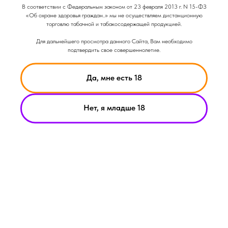
Вкус: Ягодный
В соответствии с Федеральным законом от 23 февраля 2013 г. N 15-ФЗ
Вкус: Сладкий
«Об охране здоровья граждан..» мы не осуществляем дистанционную
Объем: 14мл
торговлю табачной и табакосодержащей продукцией.
Для дальнейшего просмотра данного Сайта, Вам необходимо
подтвердить свое совершеннолетие.
Да, мне есть 18
Нет, я младше 18
НИКОТИН ВЫЗЫВАЕТ ЗАВИСИМОСТЬ
© Smoke Basic 2021
ИНФОРМАЦИЯ ПРЕДСТАВЛЕННАЯ НА САЙТЕ КОМПАНИИ
SMOKE BASIC НОСИТ ИСКЛЮЧИТЕЛЬНО ОЗНАКОМИТЕЛЬНЫЙ
ХАРАКЕТР
МАТЕРИАЛЫ НА САЙТЕ НЕ ЯВЛЯЮТСЯ ПРЕДЛОЖЕНИЯМИ О
ПРЯМОЙ ПОКУПКЕ ИЛИ ПРОДАЖИ ПРОДУКЦИИ КОМПАНИИ
SMOKE BASIC