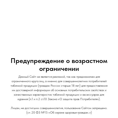
и Снеки
и Снеки
Наши Магазины
Контакты
Доставка/Аренда
Предупреждение о возрастном
ограничении
Ароматизатор Arcane By Elisium / 14мл / Сок
Данный Сайт не является рекламой, так как предназначен для
Черешни
ограниченного круга лиц, а именно для совершеннолетних потребителей
Arcane By Elisium
табачной продукции (граждан России старше 18 лет) для предоставления
им достоверной информации об основных потребительских свойствах и
качественных характеристик табачной продукции и аксессуарах для
500
р.
курения (п.1 и п.2 ст.10 Закона «О защите прав Потребителя»).
Out of stock
Лицам, не достигшим совершеннолетия, пользование Сайтом запрещено.
(ст. 20 ФЗ №15 «Об охране здоровья граждан..»)