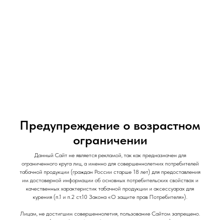
и Снеки
и Снеки
Наши Магазины
Контакты
Доставка/Аренда
Предупреждение о возрастном
ограничении
Ароматизатор VLIQ Holodno Pisec / 14 мл /
Данный Сайт не является рекламой, так как предназначен для
ограниченного круга лиц, а именно для совершеннолетних потребителей
Доктор Пеппер Вишневый / Cherry Dr.
табачной продукции (граждан России старше 18 лет) для предоставления
Freeze
им достоверной информации об основных потребительских свойствах и
качественных характеристик табачной продукции и аксессуарах для
VLIQ Holodno Pisec
курения (п.1 и п.2 ст.10 Закона «О защите прав Потребителя»).
550
р.
Лицам, не достигшим совершеннолетия, пользование Сайтом запрещено.