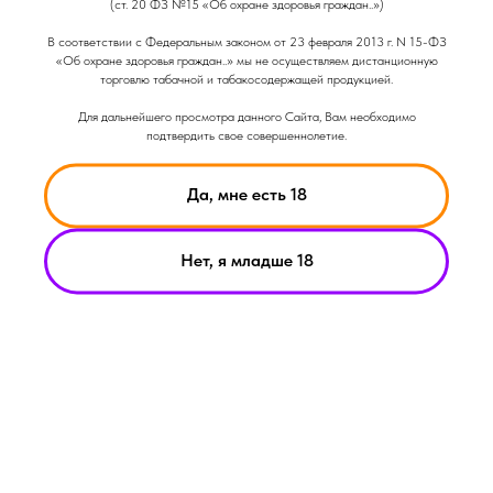
(ст. 20 ФЗ №15 «Об охране здоровья граждан..»)
В соответствии с Федеральным законом от 23 февраля 2013 г. N 15-ФЗ
«Об охране здоровья граждан..» мы не осуществляем дистанционную
Вкус: Лимонадный
торговлю табачной и табакосодержащей продукцией.
Вкус: Сладкий
Объем: 15мл
Для дальнейшего просмотра данного Сайта, Вам необходимо
подтвердить свое совершеннолетие.
Да, мне есть 18
Нет, я младше 18
НИКОТИН ВЫЗЫВАЕТ ЗАВИСИМОСТЬ
© Smoke Basic 2021
ИНФОРМАЦИЯ ПРЕДСТАВЛЕННАЯ НА САЙТЕ КОМПАНИИ
SMOKE BASIC НОСИТ ИСКЛЮЧИТЕЛЬНО ОЗНАКОМИТЕЛЬНЫЙ
ХАРАКЕТР
МАТЕРИАЛЫ НА САЙТЕ НЕ ЯВЛЯЮТСЯ ПРЕДЛОЖЕНИЯМИ О