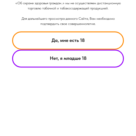
Вкус: Сладкий
«Об охране здоровья граждан..» мы не осуществляем дистанционную
Вкус: Цитрусовый
торговлю табачной и табакосодержащей продукцией.
Объем: 14мл
Для дальнейшего просмотра данного Сайта, Вам необходимо
подтвердить свое совершеннолетие.
Да, мне есть 18
Нет, я младше 18
НИКОТИН ВЫЗЫВАЕТ ЗАВИСИМОСТЬ
© Smoke Basic 2021
ИНФОРМАЦИЯ ПРЕДСТАВЛЕННАЯ НА САЙТЕ КОМПАНИИ
SMOKE BASIC НОСИТ ИСКЛЮЧИТЕЛЬНО ОЗНАКОМИТЕЛЬНЫЙ
ХАРАКЕТР
МАТЕРИАЛЫ НА САЙТЕ НЕ ЯВЛЯЮТСЯ ПРЕДЛОЖЕНИЯМИ О
ПРЯМОЙ ПОКУПКЕ ИЛИ ПРОДАЖИ ПРОДУКЦИИ КОМПАНИИ
SMOKE BASIC