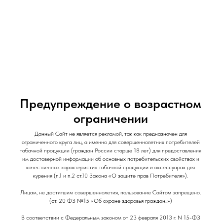
и Снеки
и Снеки
Наши Магазины
Контакты
Доставка/Аренда
Предупреждение о возрастном
ограничении
Ароматизатор Arcane By Elisium / 14мл /
Данный Сайт не является рекламой, так как предназначен для
ограниченного круга лиц, а именно для совершеннолетних потребителей
Лимон Лайм
табачной продукции (граждан России старше 18 лет) для предоставления
им достоверной информации об основных потребительских свойствах и
Arcane By Elisium
качественных характеристик табачной продукции и аксессуарах для
курения (п.1 и п.2 ст.10 Закона «О защите прав Потребителя»).
500
р.
Out of stock
Лицам, не достигшим совершеннолетия, пользование Сайтом запрещено.
(ст. 20 ФЗ №15 «Об охране здоровья граждан..»)
В соответствии с Федеральным законом от 23 февраля 2013 г. N 15-ФЗ