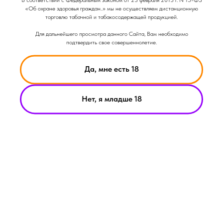
Объем: 13мл
«Об охране здоровья граждан..» мы не осуществляем дистанционную
торговлю табачной и табакосодержащей продукцией.
Для дальнейшего просмотра данного Сайта, Вам необходимо
подтвердить свое совершеннолетие.
Да, мне есть 18
Нет, я младше 18
НИКОТИН ВЫЗЫВАЕТ ЗАВИСИМОСТЬ
© Smoke Basic 2021
ИНФОРМАЦИЯ ПРЕДСТАВЛЕННАЯ НА САЙТЕ КОМПАНИИ
SMOKE BASIC НОСИТ ИСКЛЮЧИТЕЛЬНО ОЗНАКОМИТЕЛЬНЫЙ
ХАРАКЕТР
МАТЕРИАЛЫ НА САЙТЕ НЕ ЯВЛЯЮТСЯ ПРЕДЛОЖЕНИЯМИ О
ПРЯМОЙ ПОКУПКЕ ИЛИ ПРОДАЖИ ПРОДУКЦИИ КОМПАНИИ
SMOKE BASIC
ИП АРХИПОВ А.А.
Политика конфиденциальности