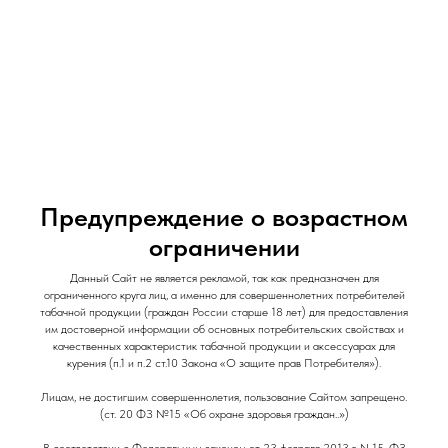
и Снеки
и Снеки
Наши Магазины
Контакты
Доставка/Аренда
Предупреждение о возрастном
ограничении
Ароматизатор Shift / 13 мл / Лесные Ягоды
Данный Сайт не является рекламой, так как предназначен для
ограниченного круга лиц, а именно для совершеннолетних потребителей
Shift
табачной продукции (граждан России старше 18 лет) для предоставления
им достоверной информации об основных потребительских свойствах и
300
р.
качественных характеристик табачной продукции и аксессуарах для
Out of stock
курения (п.1 и п.2 ст.10 Закона «О защите прав Потребителя»).
Лицам, не достигшим совершеннолетия, пользование Сайтом запрещено.
(ст. 20 ФЗ №15 «Об охране здоровья граждан..»)
Вкус: Сладкий
Вкус: Ягодный
В соответствии с Федеральным законом от 23 февраля 2013 г. N 15-ФЗ