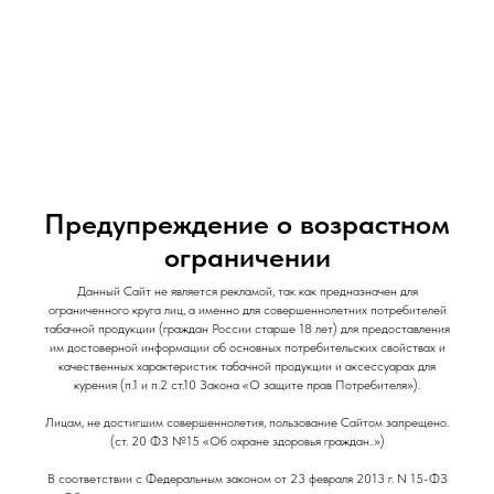
и Снеки
и Снеки
Наши Магазины
Контакты
Доставка/Аренда
Предупреждение о возрастном
ограничении
Данный Сайт не является рекламой, так как предназначен для
Глицерин пищевой очищенный 99,7% Frost
ограниченного круга лиц, а именно для совершеннолетних потребителей
Wind / 14 мл
табачной продукции (граждан России старше 18 лет) для предоставления
им достоверной информации об основных потребительских свойствах и
Frost Wind
качественных характеристик табачной продукции и аксессуарах для
курения (п.1 и п.2 ст.10 Закона «О защите прав Потребителя»).
50
р.
Лицам, не достигшим совершеннолетия, пользование Сайтом запрещено.
Out of stock
(ст. 20 ФЗ №15 «Об охране здоровья граждан..»)
В соответствии с Федеральным законом от 23 февраля 2013 г. N 15-ФЗ