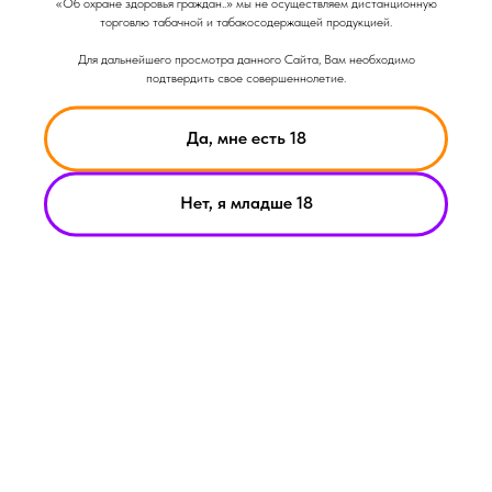
«Об охране здоровья граждан..» мы не осуществляем дистанционную
торговлю табачной и табакосодержащей продукцией.
Для дальнейшего просмотра данного Сайта, Вам необходимо
подтвердить свое совершеннолетие.
Да, мне есть 18
Нет, я младше 18
НИКОТИН ВЫЗЫВАЕТ ЗАВИСИМОСТЬ
© Smoke Basic 2021
ИНФОРМАЦИЯ ПРЕДСТАВЛЕННАЯ НА САЙТЕ КОМПАНИИ
SMOKE BASIC НОСИТ ИСКЛЮЧИТЕЛЬНО ОЗНАКОМИТЕЛЬНЫЙ
ХАРАКЕТР
МАТЕРИАЛЫ НА САЙТЕ НЕ ЯВЛЯЮТСЯ ПРЕДЛОЖЕНИЯМИ О
ПРЯМОЙ ПОКУПКЕ ИЛИ ПРОДАЖИ ПРОДУКЦИИ КОМПАНИИ
SMOKE BASIC
ИП АРХИПОВ А.А.
Политика конфиденциальности
ИНН 213008183459
Пользовательское соглашение
ОГРНИП