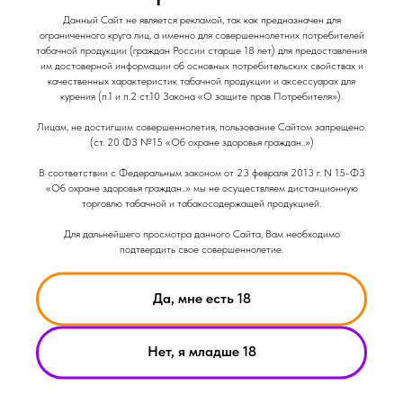
Данный Сайт не является рекламой, так как предназначен для
ограниченного круга лиц, а именно для совершеннолетних потребителей
табачной продукции (граждан России старше 18 лет) для предоставления
им достоверной информации об основных потребительских свойствах и
качественных характеристик табачной продукции и аксессуарах для
курения (п.1 и п.2 ст.10 Закона «О защите прав Потребителя»).
Лицам, не достигшим совершеннолетия, пользование Сайтом запрещено.
(ст. 20 ФЗ №15 «Об охране здоровья граждан..»)
В соответствии с Федеральным законом от 23 февраля 2013 г. N 15-ФЗ
02-06-2026
«Об охране здоровья граждан..» мы не осуществляем дистанционную
Smoant Pasito 3 обзор
торговлю табачной и табакосодержащей продукцией.
Для дальнейшего просмотра данного Сайта, Вам необходимо
Под-система от компании Smoant Pasito 3
подтвердить свое совершеннолетие.
Да, мне есть 18
Нет, я младше 18