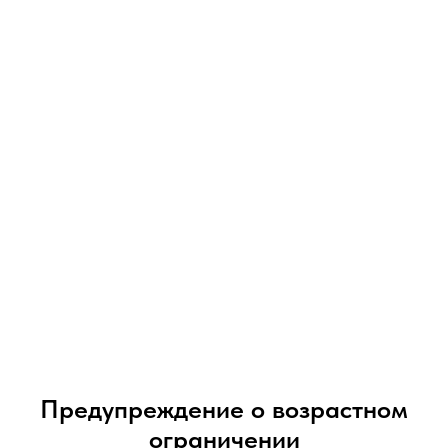
07-09-2026
Vaporesso XROS 6 обзор
Под-система от компании Vaporesso XROS 6
Предупреждение о возрастном
ограничении