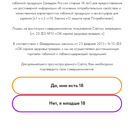
табачной продукции (граждан России старше 18 лет) для предоставления
им достоверной информации об основных потребительских свойствах и
качественных характеристик табачной продукции и аксессуарах для
курения (п.1 и п.2 ст.10 Закона «О защите прав Потребителя»).
Лицам, не достигшим совершеннолетия, пользование Сайтом запрещено.
02-06-2026
(ст. 20 ФЗ №15 «Об охране здоровья граждан..»)
Smoant Pasito 3 обзор
В соответствии с Федеральным законом от 23 февраля 2013 г. N 15-ФЗ
«Об охране здоровья граждан..» мы не осуществляем дистанционную
Под-система от компании Smoant Pasito 3
торговлю табачной и табакосодержащей продукцией.
Для дальнейшего просмотра данного Сайта, Вам необходимо
подтвердить свое совершеннолетие.
Да, мне есть 18
Нет, я младше 18