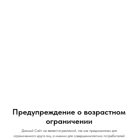
07-09-2026
Vaporesso XROS 6 обзор
Под-система от компании Vaporesso XROS 6
Предупреждение о возрастном
ограничении
Данный Сайт не является рекламой, так как предназначен для
ограниченного круга лиц, а именно для совершеннолетних потребителей