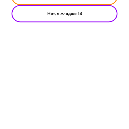
Под-система от компании Smoant Pasito 3
Нет, я младше 18
01-02-2026
Geekvape Aegis Hero 5 обзор