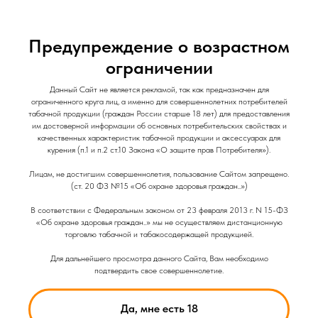
Под-система от компании Vaporesso XROS 6
Предупреждение о возрастном
ограничении
Данный Сайт не является рекламой, так как предназначен для
ограниченного круга лиц, а именно для совершеннолетних потребителей
табачной продукции (граждан России старше 18 лет) для предоставления
им достоверной информации об основных потребительских свойствах и
качественных характеристик табачной продукции и аксессуарах для
курения (п.1 и п.2 ст.10 Закона «О защите прав Потребителя»).
Лицам, не достигшим совершеннолетия, пользование Сайтом запрещено.
(ст. 20 ФЗ №15 «Об охране здоровья граждан..»)
В соответствии с Федеральным законом от 23 февраля 2013 г. N 15-ФЗ
«Об охране здоровья граждан..» мы не осуществляем дистанционную
торговлю табачной и табакосодержащей продукцией.
Для дальнейшего просмотра данного Сайта, Вам необходимо
подтвердить свое совершеннолетие.
02-06-2026
Smoant Pasito 3 обзор
Да, мне есть 18