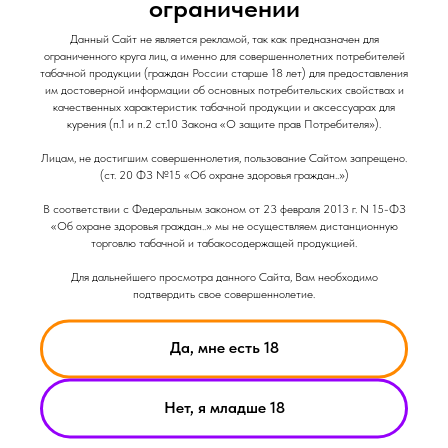
ограничении
Данный Сайт не является рекламой, так как предназначен для
ограниченного круга лиц, а именно для совершеннолетних потребителей
табачной продукции (граждан России старше 18 лет) для предоставления
им достоверной информации об основных потребительских свойствах и
качественных характеристик табачной продукции и аксессуарах для
курения (п.1 и п.2 ст.10 Закона «О защите прав Потребителя»).
Лицам, не достигшим совершеннолетия, пользование Сайтом запрещено.
(ст. 20 ФЗ №15 «Об охране здоровья граждан..»)
В соответствии с Федеральным законом от 23 февраля 2013 г. N 15-ФЗ
«Об охране здоровья граждан..» мы не осуществляем дистанционную
02-06-2026
торговлю табачной и табакосодержащей продукцией.
Smoant Pasito 3 обзор
Для дальнейшего просмотра данного Сайта, Вам необходимо
Под-система от компании Smoant Pasito 3
подтвердить свое совершеннолетие.
Да, мне есть 18
Нет, я младше 18