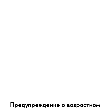
07-09-2026
Vaporesso XROS 6 обзор
Под-система от компании Vaporesso XROS 6
Предупреждение о возрастном