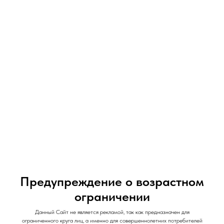
07-09-2026
Vaporesso XROS 6 обзор
Под-система от компании Vaporesso XROS 6
Предупреждение о возрастном
ограничении
Данный Сайт не является рекламой, так как предназначен для
ограниченного круга лиц, а именно для совершеннолетних потребителей