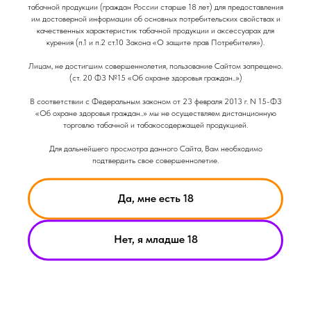
табачной продукции (граждан России старше 18 лет) для предоставления
им достоверной информации об основных потребительских свойствах и
качественных характеристик табачной продукции и аксессуарах для
курения (п.1 и п.2 ст.10 Закона «О защите прав Потребителя»).
Лицам, не достигшим совершеннолетия, пользование Сайтом запрещено.
02-06-2026
(ст. 20 ФЗ №15 «Об охране здоровья граждан..»)
Smoant Pasito 3 обзор
В соответствии с Федеральным законом от 23 февраля 2013 г. N 15-ФЗ
«Об охране здоровья граждан..» мы не осуществляем дистанционную
Под-система от компании Smoant Pasito 3
торговлю табачной и табакосодержащей продукцией.
Для дальнейшего просмотра данного Сайта, Вам необходимо
подтвердить свое совершеннолетие.
Да, мне есть 18
Нет, я младше 18